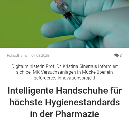
Gesellschaft
Gesundheit
Kultur
Lifestyle
Wirtschaft
Vogelsberg
Fokusthema
07.08.2025
0
Alsfeld
Digitalministerin Prof. Dr. Kristina Sinemus informiert
Lauterbach
sich bei MK Versuchsanlagen in Mücke über ein
gefördertes Innovationsprojekt
Romrod
Homberg
Intelligente Handschuhe für
Ohm
höchste Hygienestandards
Schotten
Schlitz
in der Pharmazie
Antrifttal
Feldatal