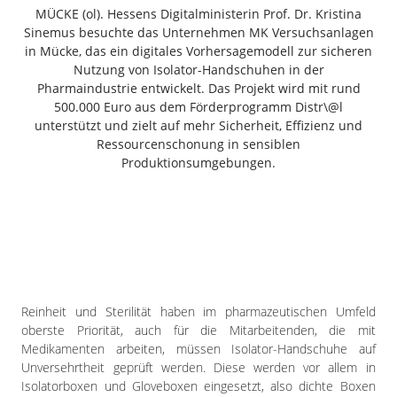
Freiensteinau
MÜCKE (ol). Hessens Digitalministerin Prof. Dr. Kristina
Sinemus besuchte das Unternehmen MK Versuchsanlagen
Gemünden
in Mücke, das ein digitales Vorhersagemodell zur sicheren
Grebenau
Nutzung von Isolator-Handschuhen in der
Grebenhain
Pharmaindustrie entwickelt. Das Projekt wird mit rund
500.000 Euro aus dem Förderprogramm Distr\@l
Herbstein
unterstützt und zielt auf mehr Sicherheit, Effizienz und
Kirtorf
Ressourcenschonung in sensiblen
Lautertal
Produktionsumgebungen.
Mücke
Schwalmtal
Ulrichstein
Wartenberg
Schwalm
Reinheit und Sterilität haben im pharmazeutischen Umfeld
Fulda
oberste Priorität, auch für die Mitarbeitenden, die mit
Gießen
Medikamenten arbeiten, müssen Isolator-Handschuhe auf
Unversehrtheit geprüft werden. Diese werden vor allem in
Isolatorboxen und Gloveboxen eingesetzt, also dichte Boxen