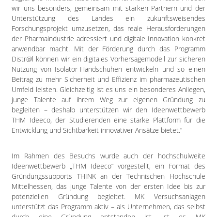
wir uns besonders, gemeinsam mit starken Partnern und der
Unterstützung des Landes ein zukunftsweisendes
Forschungsprojekt umzusetzen, das reale Herausforderungen
der Pharmaindustrie adressiert und digitale Innovation konkret
anwendbar macht. Mit der Förderung durch das Programm
Distr@l können wir ein digitales Vorhersagemodell zur sicheren
Nutzung von Isolator-Handschuhen entwickeln und so einen
Beitrag zu mehr Sicherheit und Effizienz im pharmazeutischen
Umfeld leisten. Gleichzeitig ist es uns ein besonderes Anliegen,
junge Talente auf ihrem Weg zur eigenen Gründung zu
begleiten – deshalb unterstützen wir den Ideenwettbewerb
THM Ideeco, der Studierenden eine starke Plattform für die
Entwicklung und Sichtbarkeit innovativer Ansätze bietet.“
Im Rahmen des Besuchs wurde auch der hochschulweite
Ideenwettbewerb „THM Ideeco“ vorgestellt, ein Format des
Gründungssupports THINK an der Technischen Hochschule
Mittelhessen, das junge Talente von der ersten Idee bis zur
potenziellen Gründung begleitet. MK Versuchsanlagen
unterstützt das Programm aktiv – als Unternehmen, das selbst
durch eine Gründung entstanden ist, ist es MK