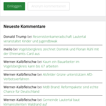
Einloggen
Anonym kommentieren
Neueste Kommentare
Donald Trump
bei
Reservistenkameradschaft Lautertal
veranstaltet Kinder und Jugendbiwak
meilo
bei
Vogelsbergkreis zeichnet Dominik und Florian Rühl mit
der Ehrenamts-Card aus
Werner-Kalbfleischw
bei
Kaum ein Bauarbeiter im
Vogelsbergkreis kann bis 67 arbeiten
Werner-Kalbfleischw
bei
Alsfelder Grüne unterstützen AfD-
Verbotsverfahren
Werner-Kalbfleischw
bei
MdB Brand: Reformpakete sind echte
Chance für Deutschland
Werner-Kalbfleischw
bei
Gemeinde Lautertal baut
klimaresilienten Waldrand auf