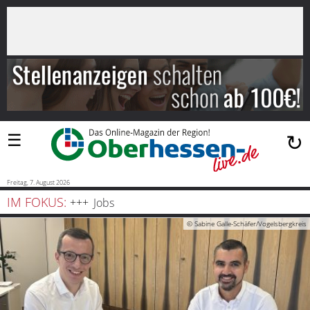
×
Suchen
…
Startseite
Blaulicht
☰
↻
Sport
Politik
Freitag, 7. August 2026
IM FOKUS:
Jobs
Bauen
© Sabine Galle-Schäfer/Vogelsbergkreis
und
Wohnen
Freizeit