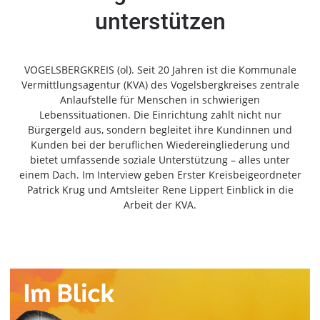
Freiensteinau
unterstützen
Gemünden
Grebenau
Grebenhain
VOGELSBERGKREIS (ol). Seit 20 Jahren ist die Kommunale
Vermittlungsagentur (KVA) des Vogelsbergkreises zentrale
Herbstein
Anlaufstelle für Menschen in schwierigen
Kirtorf
Lebenssituationen. Die Einrichtung zahlt nicht nur
Lautertal
Bürgergeld aus, sondern begleitet ihre Kundinnen und
Kunden bei der beruflichen Wiedereingliederung und
Mücke
bietet umfassende soziale Unterstützung – alles unter
Schwalmtal
einem Dach. Im Interview geben Erster Kreisbeigeordneter
Ulrichstein
Patrick Krug und Amtsleiter Rene Lippert Einblick in die
Wartenberg
Arbeit der KVA.
Schwalm
Fulda
Gießen