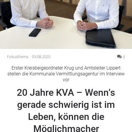
Gesellschaft
Gesundheit
Kultur
Lifestyle
Wirtschaft
Vogelsberg
Fokusthema
03.08.2025
0
Alsfeld
Erster Kreisbeigeordneter Krug und Amtsleiter Lippert
Lauterbach
stellen die Kommunale Vermittlungsagentur im Interview
vor
Romrod
Homberg
20 Jahre KVA – Wenn‘s
Ohm
gerade schwierig ist im
Schotten
Schlitz
Leben, können die
Antrifttal
Möglichmacher
Feldatal