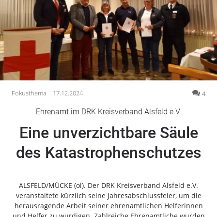
Gesellschaft
Gesundheit
Kultur
Lifestyle
Wirtschaft
Vogelsberg
Fokusthema
17.12.2024
4
Alsfeld
Ehrenamt im DRK Kreisverband Alsfeld e.V.
Lauterbach
Eine unverzichtbare Säule
Romrod
Homberg
des Katastrophenschutzes
Ohm
Schotten
Schlitz
ALSFELD/MÜCKE (ol). Der DRK Kreisverband Alsfeld e.V.
veranstaltete kürzlich seine Jahresabschlussfeier, um die
Antrifttal
herausragende Arbeit seiner ehrenamtlichen Helferinnen
Feldatal
und Helfer zu würdigen. Zahlreiche Ehrenamtliche wurden