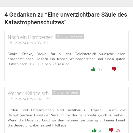
4 Gedanken zu “
Eine unverzichtbare Säule des
Katastrophenschutzes
”
Noch ein Homberger
18.12.2024 um 8:05 Uhr
Danke, Danke, Danke! für all das GeleisteteIch wünsche allen
ehrenamtlichen Helfern ein frohes Weihnachtsfest und einen guten
Rutsch nach 2025. Bleiben Sie gesund!
17
Werner -Kalbfleisch
17.12.2024 um 17:41 Uhr
Orden und Ehrenzeichen sind sichtbar zu tragen , auch die
Rangabzeichen. Es ist der Versuch mit der Feuerwehr gleich zu ziehen.
Wenn die Orden zu Groß werden nehmen sie Spangen , keiner kennt
die Bedeutung aber es sieht Toll aus.
2
29