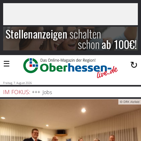
×
Suchen
…
Startseite
Blaulicht
☰
↻
Sport
Politik
Freitag, 7. August 2026
IM FOKUS:
Jobs
Bauen
© DRK Alsfeld
und
Wohnen
Freizeit