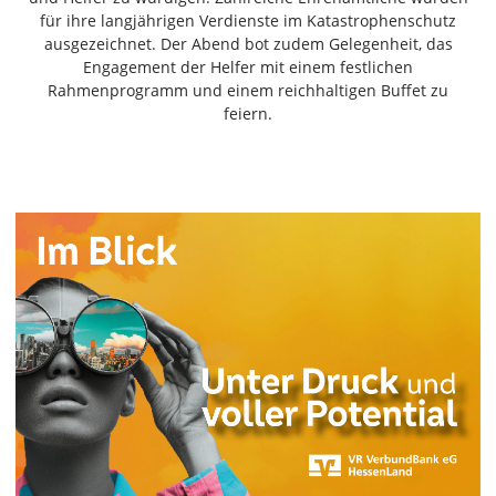
Freiensteinau
für ihre langjährigen Verdienste im Katastrophenschutz
ausgezeichnet. Der Abend bot zudem Gelegenheit, das
Gemünden
Engagement der Helfer mit einem festlichen
Grebenau
Rahmenprogramm und einem reichhaltigen Buffet zu
Grebenhain
feiern.
Herbstein
Kirtorf
Lautertal
Mücke
Schwalmtal
Ulrichstein
Wartenberg
Schwalm
Fulda
Gießen