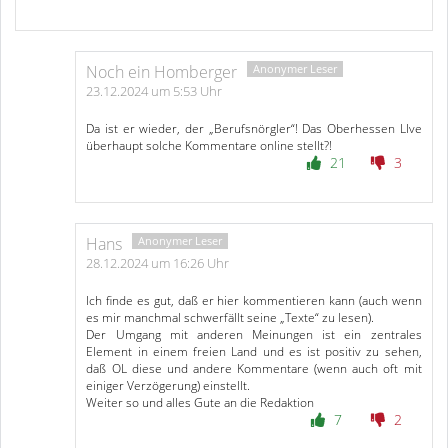
Noch ein Homberger
23.12.2024 um 5:53 Uhr
Da ist er wieder, der „Berufsnörgler“! Das Oberhessen LIve
überhaupt solche Kommentare online stellt?!
21
3
Hans
28.12.2024 um 16:26 Uhr
Ich finde es gut, daß er hier kommentieren kann (auch wenn
es mir manchmal schwerfällt seine „Texte“ zu lesen).
Der Umgang mit anderen Meinungen ist ein zentrales
Element in einem freien Land und es ist positiv zu sehen,
daß OL diese und andere Kommentare (wenn auch oft mit
einiger Verzögerung) einstellt.
Weiter so und alles Gute an die Redaktion
7
2