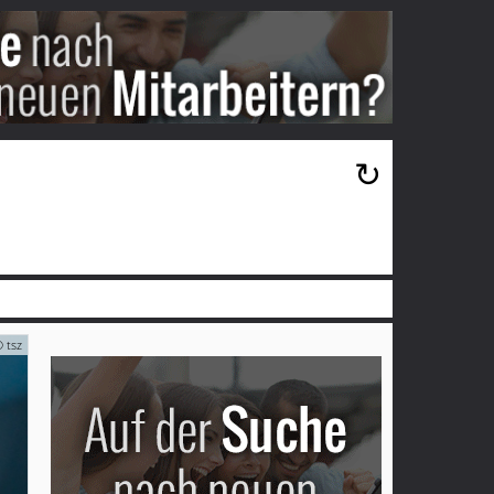
×
↻
 tsz