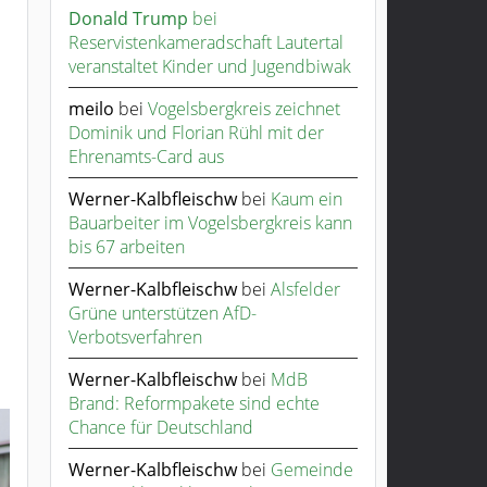
Donald Trump
bei
Reservistenkameradschaft Lautertal
veranstaltet Kinder und Jugendbiwak
meilo
bei
Vogelsbergkreis zeichnet
Dominik und Florian Rühl mit der
Ehrenamts-Card aus
Werner-Kalbfleischw
bei
Kaum ein
Bauarbeiter im Vogelsbergkreis kann
bis 67 arbeiten
Werner-Kalbfleischw
bei
Alsfelder
Grüne unterstützen AfD-
Verbotsverfahren
Werner-Kalbfleischw
bei
MdB
Brand: Reformpakete sind echte
Chance für Deutschland
Werner-Kalbfleischw
bei
Gemeinde