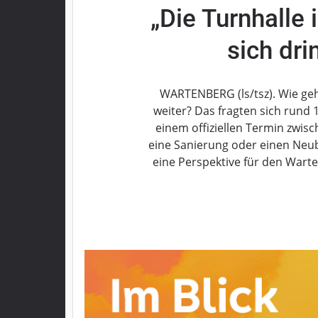
„Die Turnhalle
Grebenau
Grebenhain
sich dri
Herbstein
Kirtorf
Lautertal
WARTENBERG (ls/tsz). Wie ge
Mücke
weiter? Das fragten sich rund
einem offiziellen Termin zwis
Schwalmtal
eine Sanierung oder einen Neub
Ulrichstein
eine Perspektive für den Wart
Wartenberg
Schwalm
Fulda
Gießen
Impressum
Datenschutzerklärung