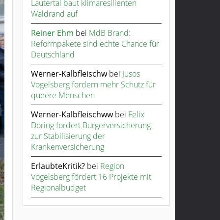
Lautertal baut klimaresilienten
Waldrand auf
Reiner Ehm
bei
MdB Brand:
Reformpakete sind echte Chance für
Deutschland
Werner-Kalbfleischw
bei
Jusos
Vogelsberg fordern mehr Schutz für
queere Menschen
Werner-Kalbfleischww
bei
Felix
Döring fordert Bürgerversicherung
zur Stabilisierung der
Krankenversicherung
ErlaubteKritik?
bei
Region
Vogelsberg fördert 16 Projekte mit
Regionalbudget