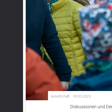
Kultur
Lifestyle
Wirtschaft
Vogelsberg
Alsfeld
Lauterbach
Romrod
Homberg
Ohm
Schotten
Schlitz
Antrifttal
Gesellschaft
03.03.2023
Feldatal
Freiensteinau
Diskussionen und De
Gemünden