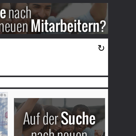
×
↻
© ls