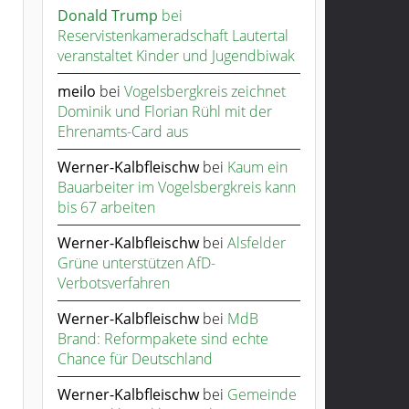
Donald Trump
bei
Reservistenkameradschaft Lautertal
veranstaltet Kinder und Jugendbiwak
meilo
bei
Vogelsbergkreis zeichnet
Dominik und Florian Rühl mit der
Ehrenamts-Card aus
Werner-Kalbfleischw
bei
Kaum ein
Bauarbeiter im Vogelsbergkreis kann
bis 67 arbeiten
Werner-Kalbfleischw
bei
Alsfelder
Grüne unterstützen AfD-
Verbotsverfahren
Werner-Kalbfleischw
bei
MdB
Brand: Reformpakete sind echte
Chance für Deutschland
Werner-Kalbfleischw
bei
Gemeinde