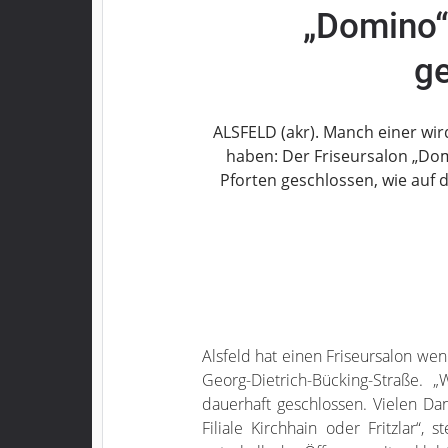
„Domino“ 
Grebenau
Grebenhain
g
Herbstein
Kirtorf
Lautertal
ALSFELD (akr). Manch einer wir
Mücke
haben: Der Friseursalon „Dom
Pforten geschlossen, wie auf 
Schwalmtal
Ulrichstein
Wartenberg
Schwalm
Fulda
Gießen
Alsfeld hat einen Friseursalon we
Georg-Dietrich-Bücking-Straße.
Impressum
dauerhaft geschlossen. Vielen Da
Filiale Kirchhain oder Fritzlar“,
Datenschutzerklärung