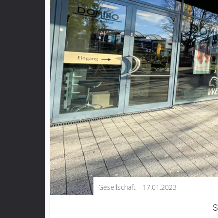
Kultur
Lifestyle
Wirtschaft
Vogelsberg
Alsfeld
Lauterbach
Romrod
Homberg
Ohm
Schotten
Schlitz
Antrifttal
Gesellschaft
17.01.2023
Feldatal
Freiensteinau
S
Gemünden