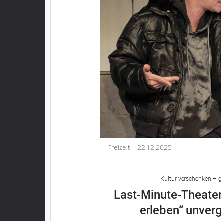
Freizeit
22.12.2025
Kultur verschenken – g
Last-Minute-Theater
erleben“ unver