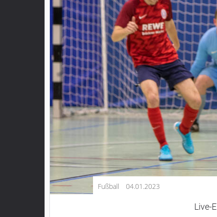
Kultur
Lifestyle
Wirtschaft
Vogelsberg
Alsfeld
Lauterbach
Romrod
Homberg
Ohm
Schotten
Schlitz
Antrifttal
Fußball
04.01.2023
Feldatal
Freiensteinau
Live-
Gemünden