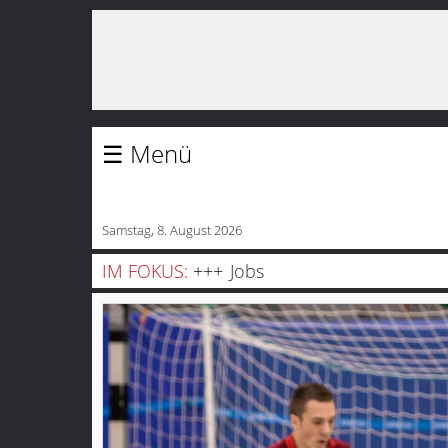
Startseite
Blaulicht
☰
Sport
Politik
Samstag, 8. August 2026
Bauen
IM FOKUS:
Jobs
und
Wohnen
Freizeit
Gesellschaft
Gesundheit