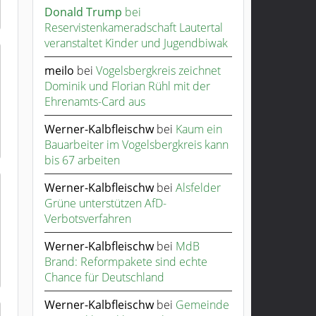
Donald Trump
bei
Reservistenkameradschaft Lautertal
veranstaltet Kinder und Jugendbiwak
meilo
bei
Vogelsbergkreis zeichnet
Dominik und Florian Rühl mit der
Ehrenamts-Card aus
Werner-Kalbfleischw
bei
Kaum ein
Bauarbeiter im Vogelsbergkreis kann
bis 67 arbeiten
Werner-Kalbfleischw
bei
Alsfelder
Grüne unterstützen AfD-
Verbotsverfahren
Werner-Kalbfleischw
bei
MdB
Brand: Reformpakete sind echte
Chance für Deutschland
Werner-Kalbfleischw
bei
Gemeinde