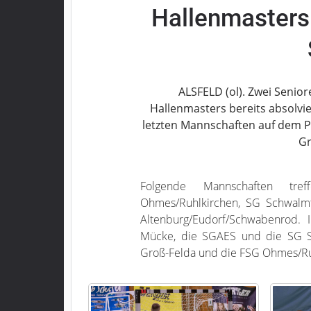
Hallenmasters:
Grebenau
Grebenhain
Herbstein
Kirtorf
Lautertal
ALSFELD (ol). Zwei Seni
Mücke
Hallenmasters bereits absolvi
letzten Mannschaften auf dem P
Schwalmtal
Gr
Ulrichstein
Wartenberg
Folgende Mannschaften tr
Schwalm
Ohmes/Ruhlkirchen, SG Schwalmt
Fulda
Altenburg/Eudorf/Schwabenrod. 
Mücke, die SGAES und die SG Sc
Gießen
Groß-Felda und die FSG Ohmes/Ruhl
Impressum
Datenschutzerklärung