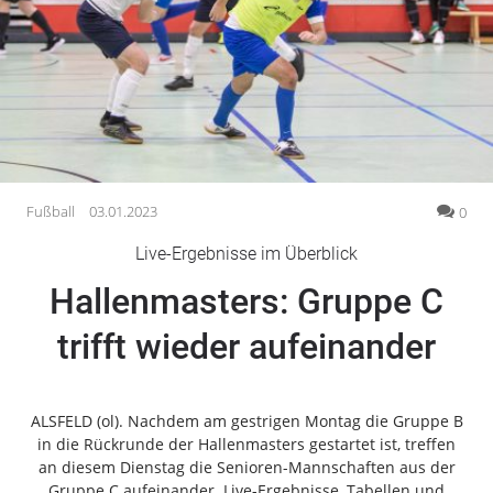
Gesellschaft
Gesundheit
Kultur
Lifestyle
Wirtschaft
Vogelsberg
Fußball
03.01.2023
0
Alsfeld
Live-Ergebnisse im Überblick
Lauterbach
Hallenmasters: Gruppe C
Romrod
Homberg
trifft wieder aufeinander
Ohm
Schotten
Schlitz
ALSFELD (ol). Nachdem am gestrigen Montag die Gruppe B
in die Rückrunde der Hallenmasters gestartet ist, treffen
Antrifttal
an diesem Dienstag die Senioren-Mannschaften aus der
Feldatal
Gruppe C aufeinander. Live-Ergebnisse, Tabellen und