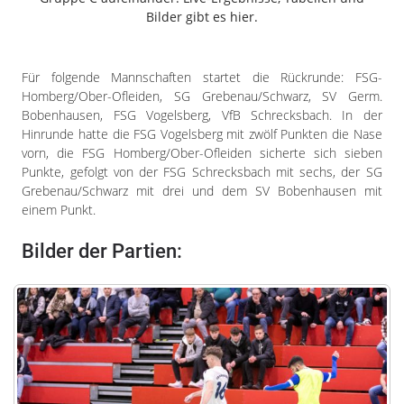
Freiensteinau
Bilder gibt es hier.
Gemünden
Grebenau
Für folgende Mannschaften startet die Rückrunde: FSG-
Grebenhain
Homberg/Ober-Ofleiden, SG Grebenau/Schwarz, SV Germ.
Herbstein
Bobenhausen, FSG Vogelsberg, VfB Schrecksbach. In der
Hinrunde hatte die FSG Vogelsberg mit zwölf Punkten die Nase
Kirtorf
vorn, die FSG Homberg/Ober-Ofleiden sicherte sich sieben
Lautertal
Punkte, gefolgt von der FSG Schrecksbach mit sechs, der SG
Mücke
Grebenau/Schwarz mit drei und dem SV Bobenhausen mit
Schwalmtal
einem Punkt.
Ulrichstein
Bilder der Partien:
Wartenberg
Schwalm
Fulda
Gießen