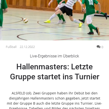
Gesellschaft
Gesundheit
Kultur
Lifestyle
Wirtschaft
Vogelsberg
Fußball
22.12.2022
0
Alsfeld
Live-Ergebnisse im Überblick
Lauterbach
Hallenmasters: Letzte
Romrod
Homberg
Gruppe startet ins Turnier
Ohm
Schotten
Schlitz
ALSFELD (ol). Zwei Gruppen haben ihr Debüt bei den
diesjährigen Hallenmasters schon gegeben, jetzt startet
Antrifttal
mit der Gruppe B auch die letzte Gruppe ins Turnier. Live-
Feldatal
Ergebnisse, Tabellen und Bilder des nächsten Spieltags