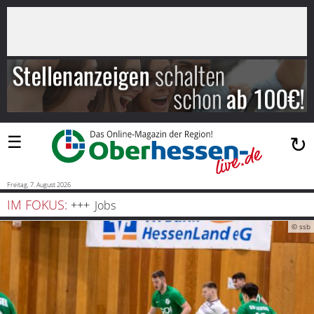
×
Suchen
…
Startseite
Blaulicht
☰
↻
Sport
Politik
Freitag, 7. August 2026
IM FOKUS:
Jobs
Bauen
© ssb
und
Wohnen
Freizeit