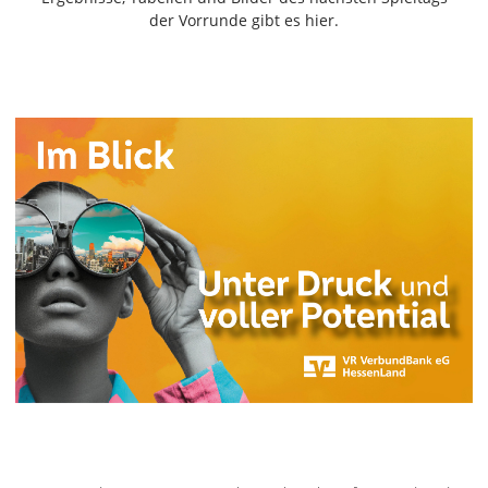
Freiensteinau
der Vorrunde gibt es hier.
Gemünden
Grebenau
Grebenhain
Herbstein
Kirtorf
Lautertal
Mücke
Schwalmtal
Ulrichstein
Wartenberg
Schwalm
Fulda
Gießen