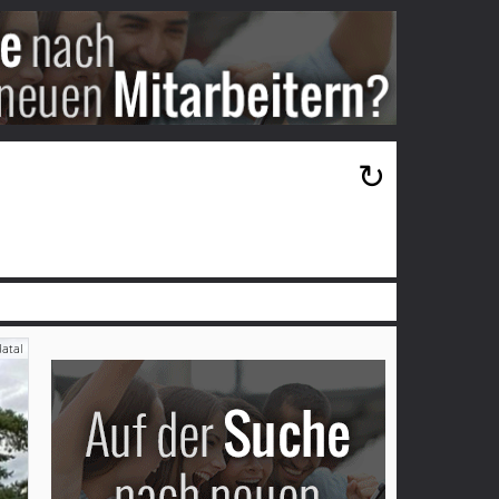
×
↻
atal