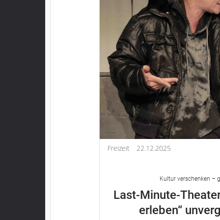
Freizeit
22.12.2025
Kultur verschenken – g
Last-Minute-Theater
erleben“ unver