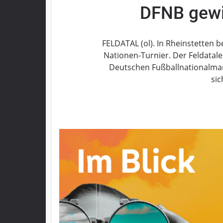
DFNB gewi
Grebenau
Grebenhain
Herbstein
FELDATAL (ol). In Rheinstetten b
Kirtorf
Nationen-Turnier. Der Feldatale
Lautertal
Deutschen Fußballnationalman
Mücke
sic
Schwalmtal
Ulrichstein
Wartenberg
Schwalm
Fulda
Gießen
Impressum
Datenschutzerklärung