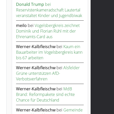
Donald Trump
bei
Reservistenkameradschaft Lautertal
veranstaltet Kinder und Jugendbiwak
meilo
bei
Vogelsbergkreis zeichnet
Dominik und Florian Rühl mit der
Ehrenamts-Card aus
Werner-Kalbfleischw
bei
Kaum ein
Bauarbeiter im Vogelsbergkreis kann
bis 67 arbeiten
Werner-Kalbfleischw
bei
Alsfelder
Grüne unterstützen AfD-
Verbotsverfahren
Werner-Kalbfleischw
bei
MdB
Brand: Reformpakete sind echte
Chance für Deutschland
Werner-Kalbfleischw
bei
Gemeinde