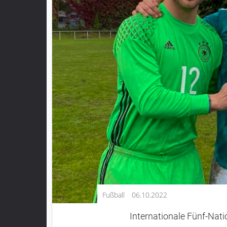
Kultur
Lifestyle
Wirtschaft
Vogelsberg
Alsfeld
Lauterbach
Romrod
Homberg
Ohm
Schotten
Schlitz
Antrifttal
Fußball
06.10.2022
Feldatal
Freiensteinau
Internationale Fünf-Nati
Gemünden