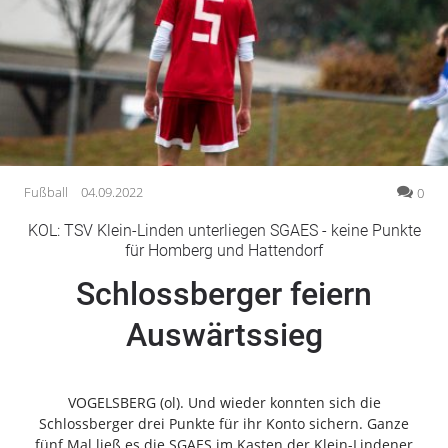
Gesellschaft
Gesundheit
Kultur
Lifestyle
Wirtschaft
Vogelsberg
Fußball
04.09.2022
0
Alsfeld
KOL: TSV Klein-Linden unterliegen SGAES - keine Punkte
Lauterbach
für Homberg und Hattendorf
Romrod
Schlossberger feiern
Homberg
Auswärtssieg
Ohm
Schotten
Schlitz
VOGELSBERG (ol). Und wieder konnten sich die
Antrifttal
Schlossberger drei Punkte für ihr Konto sichern. Ganze
Feldatal
fünf Mal ließ es die SGAES im Kasten der Klein-Lindener