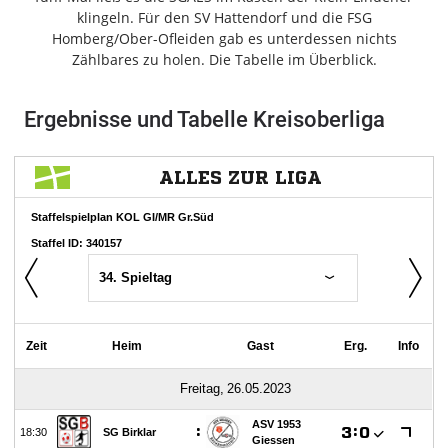
Freiensteinau
klingeln. Für den SV Hattendorf und die FSG
Homberg/Ober-Ofleiden gab es unterdessen nichts
Gemünden
Zählbares zu holen. Die Tabelle im Überblick.
Grebenau
Grebenhain
Ergebnisse und Tabelle Kreisoberliga
Herbstein
Kirtorf
Lautertal
Mücke
Schwalmtal
Ulrichstein
Wartenberg
Schwalm
Fulda
Gießen