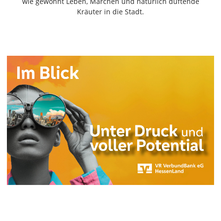
wie gewohnt Leben, Märchen und natürlich duftende
Freiensteinau
Kräuter in die Stadt.
Gemünden
Grebenau
Grebenhain
Herbstein
Kirtorf
Lautertal
Mücke
Schwalmtal
Ulrichstein
Wartenberg
Schwalm
Fulda
Gießen