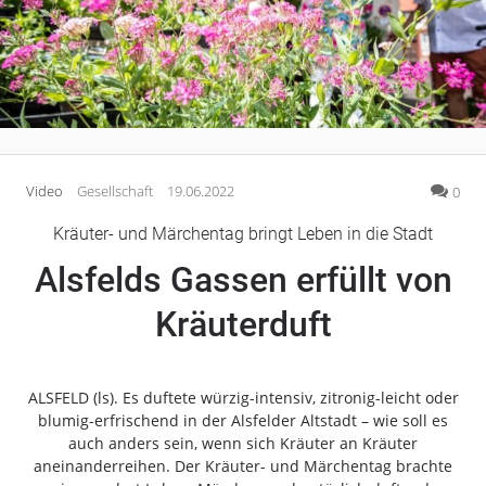
Gesellschaft
Gesundheit
Neu
bei
Kultur
Oberhessen-
Lifestyle
Live?
Wirtschaft
Registriere
dich
Video
Gesellschaft
19.06.2022
0
Vogelsberg
jetzt
kostenlos
Kräuter- und Märchentag bringt Leben in die Stadt
Alsfeld
Lauterbach
Alsfelds Gassen erfüllt von
Jetzt
Romrod
kostenlos
Kräuterduft
registrieren
Homberg
Ohm
Schotten
ALSFELD (ls). Es duftete würzig-intensiv, zitronig-leicht oder
Schlitz
blumig-erfrischend in der Alsfelder Altstadt – wie soll es
Antrifttal
auch anders sein, wenn sich Kräuter an Kräuter
aneinanderreihen. Der Kräuter- und Märchentag brachte
Feldatal