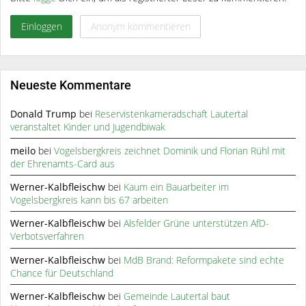
Einloggen
Anonym kommentieren
Neueste Kommentare
Donald Trump
bei
Reservistenkameradschaft Lautertal
veranstaltet Kinder und Jugendbiwak
meilo
bei
Vogelsbergkreis zeichnet Dominik und Florian Rühl mit
der Ehrenamts-Card aus
Werner-Kalbfleischw
bei
Kaum ein Bauarbeiter im
Vogelsbergkreis kann bis 67 arbeiten
Werner-Kalbfleischw
bei
Alsfelder Grüne unterstützen AfD-
Verbotsverfahren
Werner-Kalbfleischw
bei
MdB Brand: Reformpakete sind echte
Chance für Deutschland
Werner-Kalbfleischw
bei
Gemeinde Lautertal baut