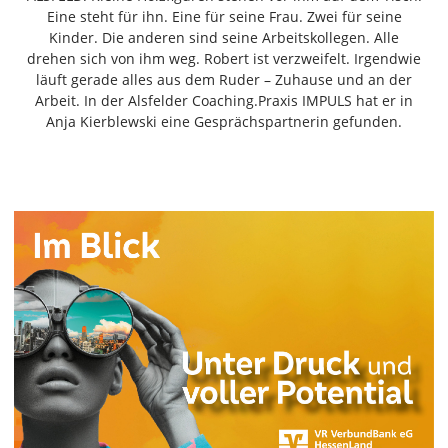
Freiensteinau
Eine steht für ihn. Eine für seine Frau. Zwei für seine
Kinder. Die anderen sind seine Arbeitskollegen. Alle
Gemünden
drehen sich von ihm weg. Robert ist verzweifelt. Irgendwie
Grebenau
läuft gerade alles aus dem Ruder – Zuhause und an der
Grebenhain
Arbeit. In der Alsfelder Coaching.Praxis IMPULS hat er in
Anja Kierblewski eine Gesprächspartnerin gefunden.
Herbstein
Kirtorf
Lautertal
Mücke
Schwalmtal
Ulrichstein
Wartenberg
Schwalm
Fulda
Gießen