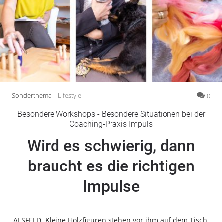
Gesellschaft
Gesundheit
Kultur
Lifestyle
Wirtschaft
Vogelsberg
Sonderthema
Lifestyle
0
Alsfeld
Besondere Workshops - Besondere Situationen bei der
Lauterbach
Coaching-Praxis Impuls
Romrod
Wird es schwierig, dann
Homberg
braucht es die richtigen
Ohm
Schotten
Impulse
Schlitz
Antrifttal
Feldatal
ALSFELD. Kleine Holzfiguren stehen vor ihm auf dem Tisch.