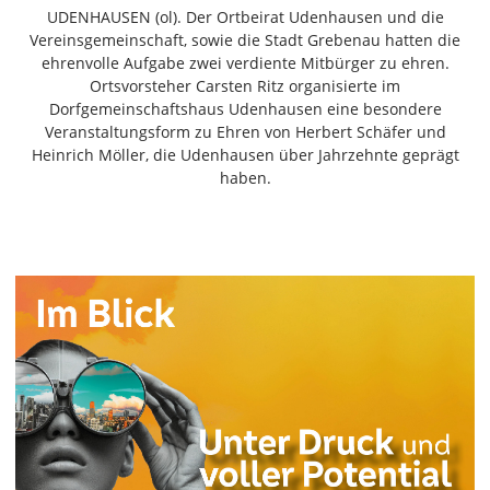
Freiensteinau
UDENHAUSEN (ol). Der Ortbeirat Udenhausen und die
Vereinsgemeinschaft, sowie die Stadt Grebenau hatten die
Gemünden
ehrenvolle Aufgabe zwei verdiente Mitbürger zu ehren.
Grebenau
Ortsvorsteher Carsten Ritz organisierte im
Grebenhain
Dorfgemeinschaftshaus Udenhausen eine besondere
Veranstaltungsform zu Ehren von Herbert Schäfer und
Herbstein
Heinrich Möller, die Udenhausen über Jahrzehnte geprägt
Kirtorf
haben.
Lautertal
Mücke
Schwalmtal
Ulrichstein
Wartenberg
Schwalm
Fulda
Gießen