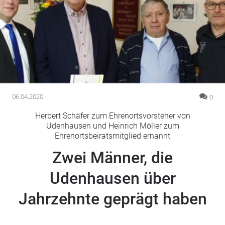
Gesellschaft
Gesundheit
Kultur
Lifestyle
Wirtschaft
Vogelsberg
06.04.2020
0
Alsfeld
Herbert Schäfer zum Ehrenortsvorsteher von
Lauterbach
Udenhausen und Heinrich Möller zum
Ehrenortsbeiratsmitglied ernannt
Romrod
Homberg
Zwei Männer, die
Ohm
Udenhausen über
Schotten
Schlitz
Jahrzehnte geprägt haben
Antrifttal
Feldatal