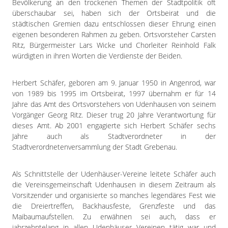
Bevölkerung an den trockenen Themen der Stadtpolitik oft
überschaubar sei, haben sich der Ortsbeirat und die
städtischen Gremien dazu entschlossen dieser Ehrung einen
eigenen besonderen Rahmen zu geben. Ortsvorsteher Carsten
Ritz, Bürgermeister Lars Wicke und Chorleiter Reinhold Falk
würdigten in ihren Worten die Verdienste der Beiden.
Herbert Schäfer, geboren am 9. Januar 1950 in Angenrod, war
von 1989 bis 1995 im Ortsbeirat, 1997 übernahm er für 14
Jahre das Amt des Ortsvorstehers von Udenhausen von seinem
Vorgänger Georg Ritz. Dieser trug 20 Jahre Verantwortung für
dieses Amt. Ab 2001 engagierte sich Herbert Schäfer sechs
Jahre auch als Stadtverordneter in der
Stadtverordnetenversammlung der Stadt Grebenau.
Als Schnittstelle der Udenhäuser-Vereine leitete Schäfer auch
die Vereinsgemeinschaft Udenhausen in diesem Zeitraum als
Vorsitzender und organisierte so manches legendäres Fest wie
die Dreiertreffen, Backhausfeste, Grenzfeste und das
Maibaumaufstellen. Zu erwähnen sei auch, dass er
jahrzehntelang in allen Udenhäuser Vereinen tätig war und