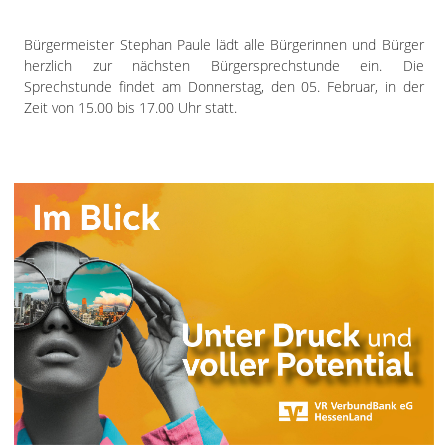
Freiensteinau
Gemünden
Bürgermeister Stephan Paule lädt alle Bürgerinnen und Bürger
herzlich zur nächsten Bürgersprechstunde ein. Die
Grebenau
Sprechstunde findet am Donnerstag, den 05. Februar, in der
Grebenhain
Zeit von 15.00 bis 17.00 Uhr statt.
Herbstein
Kirtorf
Lautertal
Mücke
Schwalmtal
Ulrichstein
Wartenberg
Schwalm
Fulda
Gießen