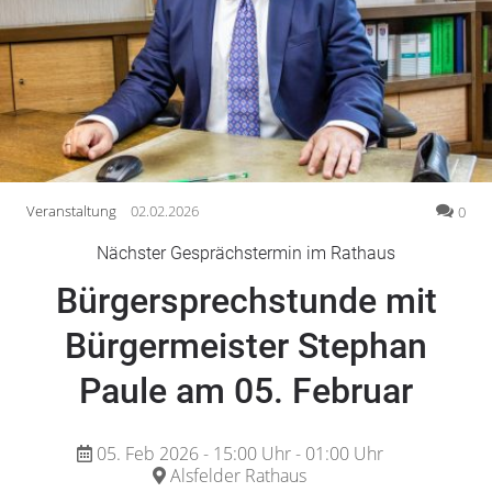
Gesellschaft
Gesundheit
Kultur
Lifestyle
Wirtschaft
Vogelsberg
Veranstaltung
02.02.2026
0
Alsfeld
Nächster Gesprächstermin im Rathaus
Lauterbach
Bürgersprechstunde mit
Romrod
Homberg
Bürgermeister Stephan
Ohm
Paule am 05. Februar
Schotten
Schlitz
Antrifttal
05. Feb 2026 - 15:00 Uhr - 01:00 Uhr
Alsfelder Rathaus
Feldatal