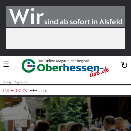
Suchen
…
Startseite
Blaulicht
☰
↻
Sport
Politik
Freitag,7. August 2026
IM FOKUS:
Bauen
Jobs
und
Wohnen
Freizeit