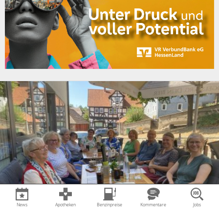
News
Apotheken
Benzinpreise
Kommentare
Jobs