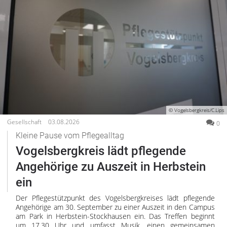
© Vogelsbergkreis/C.Lips
Gesellschaft
03.08.2026
0
Kleine Pause vom Pflegealltag
Vogelsbergkreis lädt pflegende
Angehörige zu Auszeit in Herbstein
ein
Der Pflegestützpunkt des Vogelsbergkreises lädt pflegende
Angehörige am 30. September zu einer Auszeit in den Campus
am Park in Herbstein-Stockhausen ein. Das Treffen beginnt
um 17.30 Uhr und umfasst Musik, einen gemeinsamen