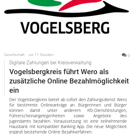
Freiensteinau
Gemünden
Grebenau
Grebenhain
Herbstein
Kirtorf
Lautertal
Gesellschaft
vor 11 Stunden
0
Mücke
Digitale Zahlungen bei Kreisverwaltung
Schwalmtal
Vogelsbergkreis führt Wero als
Ulrichstein
zusätzliche Online Bezahlmöglichkeit
Wartenberg
ein
Schwalm
Der Vogelsbergkreis bietet ab sofort den Zahlungsdienst Wero
für bestimmte Onlineanträge an. Bürgerinnen und Bürger
Fulda
können damit unter anderem Kfz-Dienstleistungen,
Führerscheinangelegenheiten sowie Angebote des
Gießen
Jugendamts bezahlen. Voraussetzung ist eine teilnehmende
Hausbank mit kompatibler Banking App. Die neue Möglichkeit
ergänzt bestehende Online Bezahlverfahren.