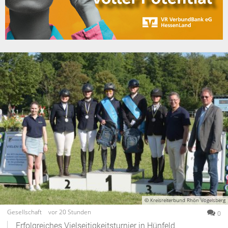
© Kreisreiterbund Rhön Vogelsberg
Gesellschaft
vor 20 Stunden
0
Erfolgreiches Vielseitigkeitsturnier in Hünfeld