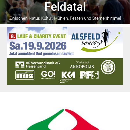
Gesellschaft
Feldatal
Gesundheit
Kultur
Zwischen Natur, Kultur, Mühlen, Festen und Sternenhimmel
Lifestyle
Wirtschaft
Vogelsberg
Alsfeld
Lauterbach
Romrod
Homberg
Ohm
Schotten
Schlitz
Antrifttal
Feldatal