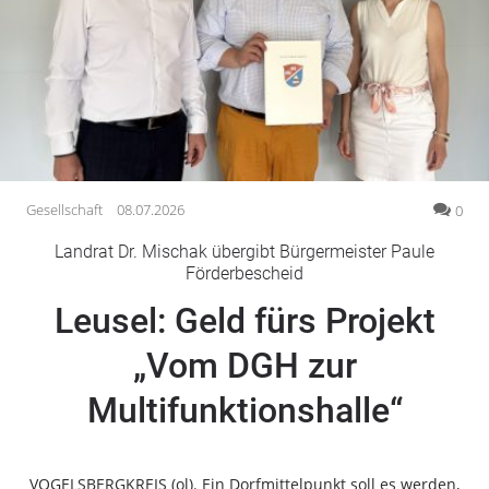
Gesellschaft
Gesundheit
Kultur
Lifestyle
Wirtschaft
Vogelsberg
Gesellschaft
08.07.2026
0
Alsfeld
Landrat Dr. Mischak übergibt Bürgermeister Paule
Lauterbach
Förderbescheid
Romrod
Leusel: Geld fürs Projekt
Homberg
„Vom DGH zur
Ohm
Schotten
Multifunktionshalle“
Schlitz
Antrifttal
Feldatal
VOGELSBERGKREIS (ol). Ein Dorfmittelpunkt soll es werden,