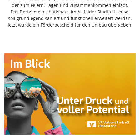
Freiensteinau
der zum Feiern, Tagen und Zusammenkommen einlädt.
Das Dorfgemeinschaftshaus im Alsfelder Stadtteil Leusel
Gemünden
soll grundlegend saniert und funktionell erweitert werden.
Grebenau
Jetzt wurde ein Förderbescheid für den Umbau übergeben.
Grebenhain
Herbstein
Kirtorf
Lautertal
Mücke
Schwalmtal
Ulrichstein
Wartenberg
Schwalm
Fulda
Gießen