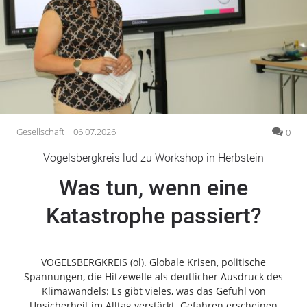
Gesellschaft
Gesundheit
Kultur
Lifestyle
Wirtschaft
Vogelsberg
Gesellschaft
06.07.2026
0
Alsfeld
Vogelsbergkreis lud zu Workshop in Herbstein
Lauterbach
Was tun, wenn eine
Romrod
Homberg
Katastrophe passiert?
Ohm
Schotten
Schlitz
VOGELSBERGKREIS (ol). Globale Krisen, politische
Spannungen, die Hitzewelle als deutlicher Ausdruck des
Antrifttal
Klimawandels: Es gibt vieles, was das Gefühl von
Feldatal
Unsicherheit im Alltag verstärkt. Gefahren erscheinen