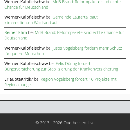
Werner-Kalbfleischw
bei
MdB Brand: Reformpakete sind echte
Chance für Deutschland
Werner-Kalbfleischw
bei
Gemeinde Lautertal baut
klimaresilienten Waldrand auf
Reiner Ehm
bei
MdB Brand: Reformpakete sind echte Chance für
Deutschland
Werner-Kalbfleischw
bei
Jusos Vogelsberg fordern mehr Schutz
für queere Menschen
Werner-Kalbfleischww
bei
Felix Döring fordert
Bürgerversicherung zur Stabilisierung der Krankenversicherung
ErlaubteKritik?
bei
Region Vogelsberg fördert 16 Projekte mit
Regionalbudget
© 2013 - 2026 Oberhessen-Live