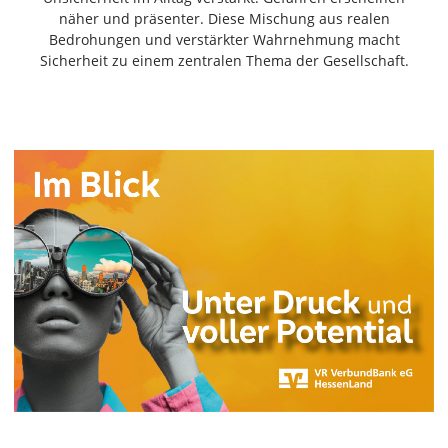
Freiensteinau
näher und präsenter. Diese Mischung aus realen
Bedrohungen und verstärkter Wahrnehmung macht
Gemünden
Sicherheit zu einem zentralen Thema der Gesellschaft.
Grebenau
Grebenhain
Herbstein
Kirtorf
Lautertal
Mücke
Schwalmtal
Ulrichstein
Wartenberg
Schwalm
Fulda
Gießen