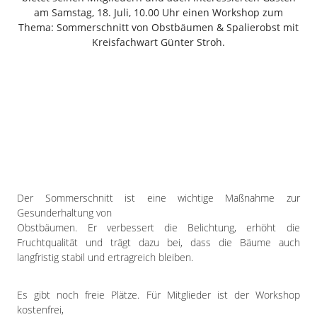
Freiensteinau
am Samstag, 18. Juli, 10.00 Uhr einen Workshop zum
Thema: Sommerschnitt von Obstbäumen & Spalierobst mit
Gemünden
Kreisfachwart Günter Stroh.
Grebenau
Grebenhain
Herbstein
Kirtorf
Lautertal
Mücke
Schwalmtal
Ulrichstein
Der Sommerschnitt ist eine wichtige Maßnahme zur
Wartenberg
Gesunderhaltung von
Schwalm
Obstbäumen. Er verbessert die Belichtung, erhöht die
Fruchtqualität und trägt dazu bei, dass die Bäume auch
Fulda
langfristig stabil und ertragreich bleiben.
Gießen
Es gibt noch freie Plätze. Für Mitglieder ist der Workshop
kostenfrei,