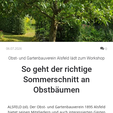
Gesellschaft
Gesundheit
Kultur
Lifestyle
Wirtschaft
Vogelsberg
06.07.2026
0
Alsfeld
Obst- und Gartenbauverein Alsfeld lädt zum Workshop
Lauterbach
So geht der richtige
Romrod
Homberg
Sommerschnitt an
Ohm
Obstbäumen
Schotten
Schlitz
Antrifttal
ALSFELD (ol). Der Obst- und Gartenbauverein 1895 Alsfeld
Feldatal
bietet seinen Mitgliedern und auch interessierten Gästen