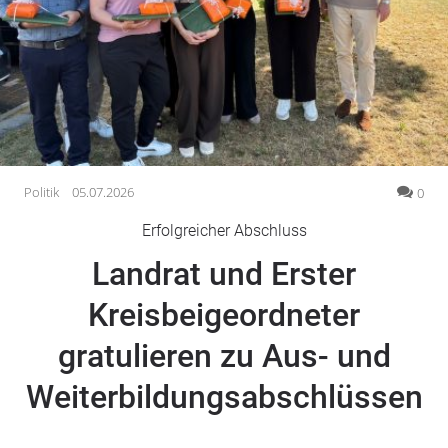
Gesellschaft
Gesundheit
Kultur
Lifestyle
Wirtschaft
Vogelsberg
Politik
05.07.2026
0
Alsfeld
Erfolgreicher Abschluss
Lauterbach
Landrat und Erster
Romrod
Homberg
Kreisbeigeordneter
Ohm
gratulieren zu Aus- und
Schotten
Schlitz
Weiterbildungsabschlüssen
Antrifttal
Feldatal