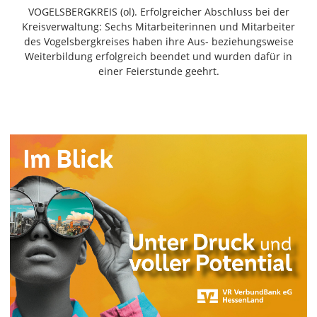
Freiensteinau
VOGELSBERGKREIS (ol). Erfolgreicher Abschluss bei der
Kreisverwaltung: Sechs Mitarbeiterinnen und Mitarbeiter
Gemünden
des Vogelsbergkreises haben ihre Aus- beziehungsweise
Grebenau
Weiterbildung erfolgreich beendet und wurden dafür in
Grebenhain
einer Feierstunde geehrt.
Herbstein
Kirtorf
Lautertal
Mücke
Schwalmtal
Ulrichstein
Wartenberg
Schwalm
Fulda
Gießen