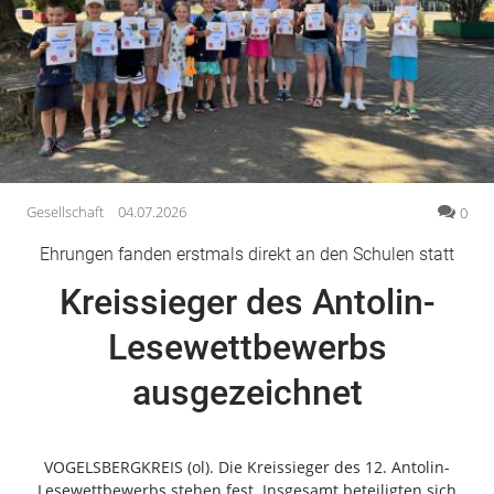
Gesellschaft
Gesundheit
Kultur
Lifestyle
Wirtschaft
Vogelsberg
Gesellschaft
04.07.2026
0
Alsfeld
Ehrungen fanden erstmals direkt an den Schulen statt
Lauterbach
Kreissieger des Antolin-
Romrod
Homberg
Lesewettbewerbs
Ohm
ausgezeichnet
Schotten
Schlitz
Antrifttal
VOGELSBERGKREIS (ol). Die Kreissieger des 12. Antolin-
Feldatal
Lesewettbewerbs stehen fest. Insgesamt beteiligten sich