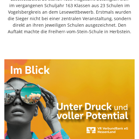
Freiensteinau
im vergangenen Schuljahr 163 Klassen aus 23 Schulen im
Vogelsbergkreis an dem Lesewettbewerb. Erstmals wurden
Gemünden
die Sieger nicht bei einer zentralen Veranstaltung, sondern
Grebenau
direkt an ihren jeweiligen Schulen ausgezeichnet. Den
Grebenhain
Auftakt machte die Freiherr-vom-Stein-Schule in Herbstein.
Herbstein
Kirtorf
Lautertal
Mücke
Schwalmtal
Ulrichstein
Wartenberg
Schwalm
Fulda
Gießen