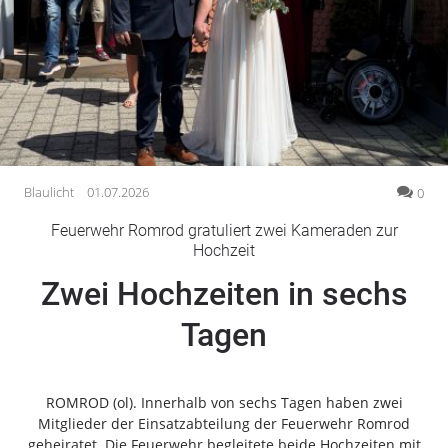
Gesellschaft
Gesundheit
Kultur
Lifestyle
Wirtschaft
Vogelsberg
Blaulicht
01.07.2026
0
Alsfeld
Feuerwehr Romrod gratuliert zwei Kameraden zur
Lauterbach
Hochzeit
Romrod
Zwei Hochzeiten in sechs
Homberg
Tagen
Ohm
Schotten
Schlitz
ROMROD (ol). Innerhalb von sechs Tagen haben zwei
Antrifttal
Mitglieder der Einsatzabteilung der Feuerwehr Romrod
Feldatal
geheiratet. Die Feuerwehr begleitete beide Hochzeiten mit