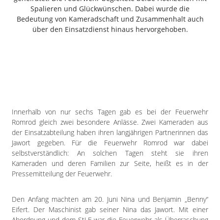
Freiensteinau
Spalieren und Glückwünschen. Dabei wurde die
Bedeutung von Kameradschaft und Zusammenhalt auch
Gemünden
über den Einsatzdienst hinaus hervorgehoben.
Grebenau
Grebenhain
Herbstein
Kirtorf
Lautertal
Mücke
Innerhalb von nur sechs Tagen gab es bei der Feuerwehr
Schwalmtal
Romrod gleich zwei besondere Anlässe. Zwei Kameraden aus
Ulrichstein
der Einsatzabteilung haben ihren langjährigen Partnerinnen das
Wartenberg
Jawort gegeben. Für die Feuerwehr Romrod war dabei
selbstverständlich: An solchen Tagen steht sie ihren
Schwalm
Kameraden und deren Familien zur Seite, heißt es in der
Pressemitteilung der Feuerwehr.
Fulda
Gießen
Den Anfang machten am 20. Juni Nina und Benjamin „Benny“
Eifert. Der Maschinist gab seiner Nina das Jawort. Mit einer
Abordnung und dem StLF war die Feuerwehr als Überraschung