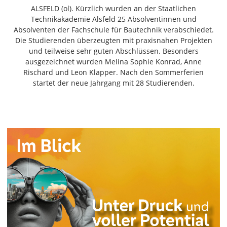
Freiensteinau
ALSFELD (ol). Kürzlich wurden an der Staatlichen
Technikakademie Alsfeld 25 Absolventinnen und
Gemünden
Absolventen der Fachschule für Bautechnik verabschiedet.
Grebenau
Die Studierenden überzeugten mit praxisnahen Projekten
Grebenhain
und teilweise sehr guten Abschlüssen. Besonders
ausgezeichnet wurden Melina Sophie Konrad, Anne
Herbstein
Rischard und Leon Klapper. Nach den Sommerferien
Kirtorf
startet der neue Jahrgang mit 28 Studierenden.
Lautertal
Mücke
Schwalmtal
Ulrichstein
Wartenberg
Schwalm
Fulda
Gießen