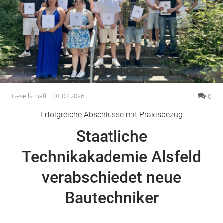
Gesellschaft
Gesundheit
Kultur
Lifestyle
Wirtschaft
Vogelsberg
Gesellschaft
01.07.2026
0
Alsfeld
Erfolgreiche Abschlüsse mit Praxisbezug
Lauterbach
Staatliche
Romrod
Homberg
Technikakademie Alsfeld
Ohm
verabschiedet neue
Schotten
Schlitz
Bautechniker
Antrifttal
Feldatal