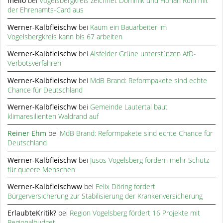
meilo
bei
Vogelsbergkreis zeichnet Dominik und Florian Rühl mit
der Ehrenamts-Card aus
Werner-Kalbfleischw
bei
Kaum ein Bauarbeiter im
Vogelsbergkreis kann bis 67 arbeiten
Werner-Kalbfleischw
bei
Alsfelder Grüne unterstützen AfD-
Verbotsverfahren
Werner-Kalbfleischw
bei
MdB Brand: Reformpakete sind echte
Chance für Deutschland
Werner-Kalbfleischw
bei
Gemeinde Lautertal baut
klimaresilienten Waldrand auf
Reiner Ehm
bei
MdB Brand: Reformpakete sind echte Chance für
Deutschland
Werner-Kalbfleischw
bei
Jusos Vogelsberg fordern mehr Schutz
für queere Menschen
Werner-Kalbfleischww
bei
Felix Döring fordert
Bürgerversicherung zur Stabilisierung der Krankenversicherung
ErlaubteKritik?
bei
Region Vogelsberg fördert 16 Projekte mit
Regionalbudget