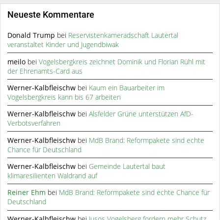
Neueste Kommentare
Donald Trump
bei
Reservistenkameradschaft Lautertal
veranstaltet Kinder und Jugendbiwak
meilo
bei
Vogelsbergkreis zeichnet Dominik und Florian Rühl mit
der Ehrenamts-Card aus
Werner-Kalbfleischw
bei
Kaum ein Bauarbeiter im
Vogelsbergkreis kann bis 67 arbeiten
Werner-Kalbfleischw
bei
Alsfelder Grüne unterstützen AfD-
Verbotsverfahren
Werner-Kalbfleischw
bei
MdB Brand: Reformpakete sind echte
Chance für Deutschland
Werner-Kalbfleischw
bei
Gemeinde Lautertal baut
klimaresilienten Waldrand auf
Reiner Ehm
bei
MdB Brand: Reformpakete sind echte Chance für
Deutschland
Werner-Kalbfleischw
bei
Jusos Vogelsberg fordern mehr Schutz