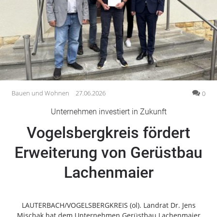
Gesellschaft
Gesundheit
Kultur
Lifestyle
Wirtschaft
Vogelsberg
Bauen und Wohnen
27.06.2026
0
Alsfeld
Unternehmen investiert in Zukunft
Lauterbach
Vogelsbergkreis fördert
Romrod
Homberg
Erweiterung von Gerüstbau
Ohm
Lachenmaier
Schotten
Schlitz
Antrifttal
LAUTERBACH/VOGELSBERGKREIS (ol). Landrat Dr. Jens
Feldatal
Mischak hat dem Unternehmen Gerüstbau Lachenmaier