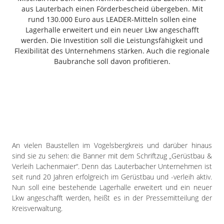
Freiensteinau
aus Lauterbach einen Förderbescheid übergeben. Mit
rund 130.000 Euro aus LEADER-Mitteln sollen eine
Gemünden
Lagerhalle erweitert und ein neuer Lkw angeschafft
Grebenau
werden. Die Investition soll die Leistungsfähigkeit und
Grebenhain
Flexibilität des Unternehmens stärken. Auch die regionale
Herbstein
Baubranche soll davon profitieren.
Kirtorf
Lautertal
Mücke
Schwalmtal
Ulrichstein
Wartenberg
An vielen Baustellen im Vogelsbergkreis und darüber hinaus
sind sie zu sehen: die Banner mit dem Schriftzug „Gerüstbau &
Schwalm
Verleih Lachenmaier“. Denn das Lauterbacher Unternehmen ist
seit rund 20 Jahren erfolgreich im Gerüstbau und -verleih aktiv.
Fulda
Nun soll eine bestehende Lagerhalle erweitert und ein neuer
Gießen
Lkw angeschafft werden, heißt es in der Pressemitteilung der
Kreisverwaltung.