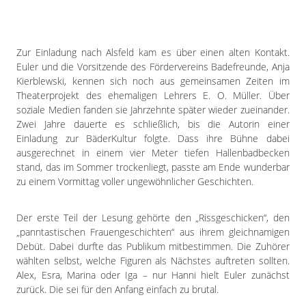
Zur Einladung nach Alsfeld kam es über einen alten Kontakt.
Euler und die Vorsitzende des Fördervereins Badefreunde, Anja
Kierblewski, kennen sich noch aus gemeinsamen Zeiten im
Theaterprojekt des ehemaligen Lehrers E. O. Müller. Über
soziale Medien fanden sie Jahrzehnte später wieder zueinander.
Zwei Jahre dauerte es schließlich, bis die Autorin einer
Einladung zur BäderKultur folgte. Dass ihre Bühne dabei
ausgerechnet in einem vier Meter tiefen Hallenbadbecken
stand, das im Sommer trockenliegt, passte am Ende wunderbar
zu einem Vormittag voller ungewöhnlicher Geschichten.
Der erste Teil der Lesung gehörte den „Rissgeschicken“, den
„panntastischen Frauengeschichten“ aus ihrem gleichnamigen
Debüt. Dabei durfte das Publikum mitbestimmen. Die Zuhörer
wählten selbst, welche Figuren als Nächstes auftreten sollten.
Alex, Esra, Marina oder Iga – nur Hanni hielt Euler zunächst
zurück. Die sei für den Anfang einfach zu brutal.