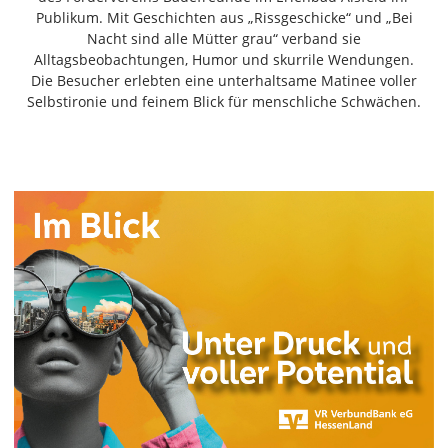
Freiensteinau
Publikum. Mit Geschichten aus „Rissgeschicke“ und „Bei
Nacht sind alle Mütter grau“ verband sie
Gemünden
Alltagsbeobachtungen, Humor und skurrile Wendungen.
Grebenau
Die Besucher erlebten eine unterhaltsame Matinee voller
Grebenhain
Selbstironie und feinem Blick für menschliche Schwächen.
Herbstein
Kirtorf
Lautertal
Mücke
Schwalmtal
Ulrichstein
Wartenberg
Schwalm
Fulda
Gießen