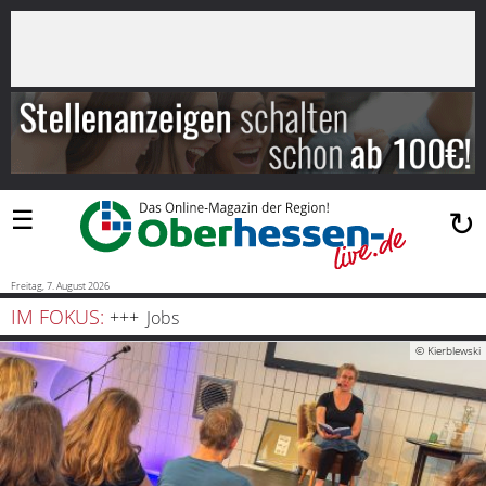
×
Suchen
…
Startseite
Blaulicht
☰
↻
Sport
Politik
Freitag, 7. August 2026
IM FOKUS:
Jobs
Bauen
© Kierblewski
und
Wohnen
Freizeit