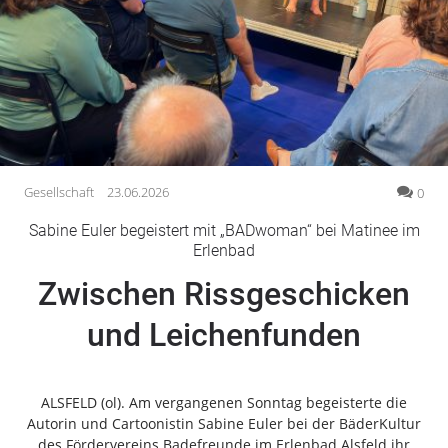
Gesellschaft
Gesundheit
Kultur
Lifestyle
Wirtschaft
Vogelsberg
Gesellschaft
23.06.2026
0
Alsfeld
Sabine Euler begeistert mit „BADwoman“ bei Matinee im
Lauterbach
Erlenbad
Romrod
Zwischen Rissgeschicken
Homberg
und Leichenfunden
Ohm
Schotten
Schlitz
ALSFELD (ol). Am vergangenen Sonntag begeisterte die
Antrifttal
Autorin und Cartoonistin Sabine Euler bei der BäderKultur
Feldatal
des Fördervereins Badefreunde im Erlenbad Alsfeld ihr