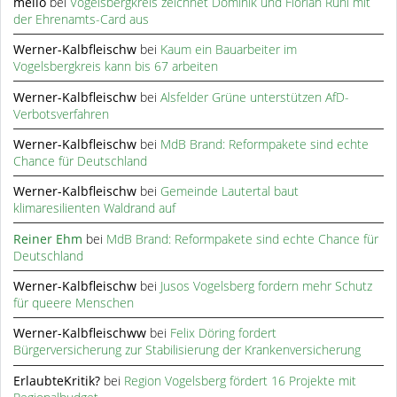
meilo
bei
Vogelsbergkreis zeichnet Dominik und Florian Rühl mit
der Ehrenamts-Card aus
Werner-Kalbfleischw
bei
Kaum ein Bauarbeiter im
Vogelsbergkreis kann bis 67 arbeiten
Werner-Kalbfleischw
bei
Alsfelder Grüne unterstützen AfD-
Verbotsverfahren
Werner-Kalbfleischw
bei
MdB Brand: Reformpakete sind echte
Chance für Deutschland
Werner-Kalbfleischw
bei
Gemeinde Lautertal baut
klimaresilienten Waldrand auf
Reiner Ehm
bei
MdB Brand: Reformpakete sind echte Chance für
Deutschland
Werner-Kalbfleischw
bei
Jusos Vogelsberg fordern mehr Schutz
für queere Menschen
Werner-Kalbfleischww
bei
Felix Döring fordert
Bürgerversicherung zur Stabilisierung der Krankenversicherung
ErlaubteKritik?
bei
Region Vogelsberg fördert 16 Projekte mit