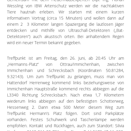
Impressum
Wessling von IBW Artenschutz werden wir die nachtaktiven
Datenschutzerklärung
Tiere hautnah erleben. Wir starten mit einem kurzen
informativen Vortrag (circa 15 Minuten) und wollen dann auf
einem 2 3 Kilometer langen Spaziergang die lautlosen Jäger
entdecken und mithilfe von Ultraschall-Detektoren („Bat-
Detektoren“) auch akustisch orten. Bei anhaltendem Regen
wird ein neuer Termin bekannt gegeben.
Treffpunkt ist am Freitag, den 26. Juni, ab 20.45 Uhr am
„Hermanns-Platz“ von Ottrau/Immichenhain, zwischen
Immichenhain und Schrecksbach (Koordinaten 50.81284,
9.32143). Um zum Treffpunkt zu gelangen, muss man von
Hattendorf Herrenweg kommend links beziehungsweise von
Immichenhain Hauptstraße kommend rechts abbiegen auf die
L3340 Richtung Schrecksbach. Nach etwa 1,7 Kilometern
wiederum links abbiegen auf den befestigten Schotterweg,
Hessenweg 2. Dann etwa 500 Meter diesem Weg zum
Treffpunkt Hermann’s Platz folgen. Dort sind Parkplätze
vorhanden. Festes Schuhwerk und Taschenlampe werden
empfohlen. Kontakt und Rückfragen, auch zum Standort: Silvia