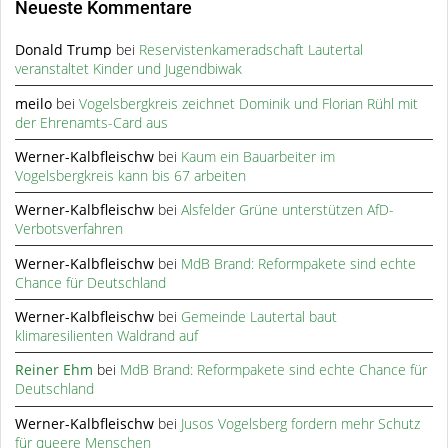
Neueste Kommentare
Donald Trump
bei
Reservistenkameradschaft Lautertal
veranstaltet Kinder und Jugendbiwak
meilo
bei
Vogelsbergkreis zeichnet Dominik und Florian Rühl mit
der Ehrenamts-Card aus
Werner-Kalbfleischw
bei
Kaum ein Bauarbeiter im
Vogelsbergkreis kann bis 67 arbeiten
Werner-Kalbfleischw
bei
Alsfelder Grüne unterstützen AfD-
Verbotsverfahren
Werner-Kalbfleischw
bei
MdB Brand: Reformpakete sind echte
Chance für Deutschland
Werner-Kalbfleischw
bei
Gemeinde Lautertal baut
klimaresilienten Waldrand auf
Reiner Ehm
bei
MdB Brand: Reformpakete sind echte Chance für
Deutschland
Werner-Kalbfleischw
bei
Jusos Vogelsberg fordern mehr Schutz
für queere Menschen