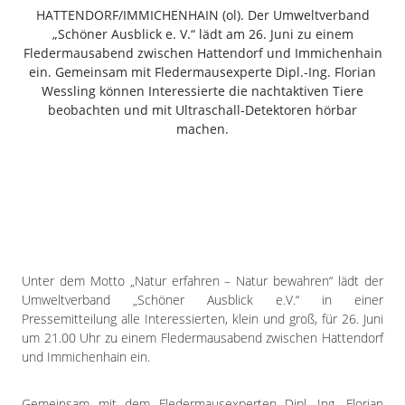
Freiensteinau
HATTENDORF/IMMICHENHAIN (ol). Der Umweltverband
„Schöner Ausblick e. V.“ lädt am 26. Juni zu einem
Gemünden
Fledermausabend zwischen Hattendorf und Immichenhain
Grebenau
ein. Gemeinsam mit Fledermausexperte Dipl.-Ing. Florian
Grebenhain
Wessling können Interessierte die nachtaktiven Tiere
beobachten und mit Ultraschall-Detektoren hörbar
Herbstein
machen.
Kirtorf
Lautertal
Mücke
Schwalmtal
Ulrichstein
Wartenberg
Unter dem Motto „Natur erfahren – Natur bewahren“ lädt der
Schwalm
Umweltverband „Schöner Ausblick e.V.“ in einer
Pressemitteilung alle Interessierten, klein und groß, für 26. Juni
Fulda
um 21.00 Uhr zu einem Fledermausabend zwischen Hattendorf
Gießen
und Immichenhain ein.
Gemeinsam mit dem Fledermausexperten Dipl. Ing. Florian