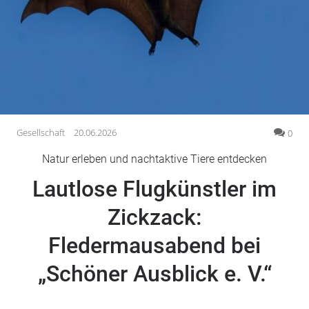
Gesellschaft
Gesundheit
Kultur
Lifestyle
Wirtschaft
Vogelsberg
Gesellschaft
20.06.2026
0
Alsfeld
Natur erleben und nachtaktive Tiere entdecken
Lauterbach
Lautlose Flugkünstler im
Romrod
Homberg
Zickzack:
Ohm
Fledermausabend bei
Schotten
Schlitz
„Schöner Ausblick e. V.“
Antrifttal
Feldatal