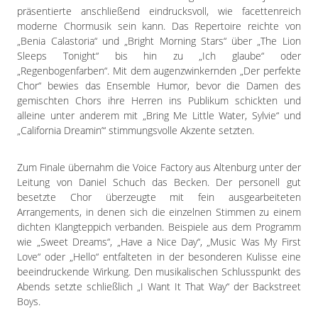
präsentierte anschließend eindrucksvoll, wie facettenreich
moderne Chormusik sein kann. Das Repertoire reichte von
„Benia Calastoria“ und „Bright Morning Stars“ über „The Lion
Sleeps Tonight“ bis hin zu „Ich glaube“ oder
„Regenbogenfarben“. Mit dem augenzwinkernden „Der perfekte
Chor“ bewies das Ensemble Humor, bevor die Damen des
gemischten Chors ihre Herren ins Publikum schickten und
alleine unter anderem mit „Bring Me Little Water, Sylvie“ und
„California Dreamin’“ stimmungsvolle Akzente setzten.
Zum Finale übernahm die Voice Factory aus Altenburg unter der
Leitung von Daniel Schuch das Becken. Der personell gut
besetzte Chor überzeugte mit fein ausgearbeiteten
Arrangements, in denen sich die einzelnen Stimmen zu einem
dichten Klangteppich verbanden. Beispiele aus dem Programm
wie „Sweet Dreams“, „Have a Nice Day“, „Music Was My First
Love“ oder „Hello“ entfalteten in der besonderen Kulisse eine
beeindruckende Wirkung. Den musikalischen Schlusspunkt des
Abends setzte schließlich „I Want It That Way“ der Backstreet
Boys.