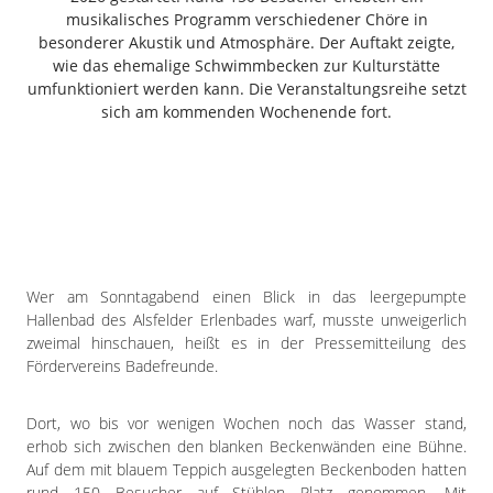
Freiensteinau
musikalisches Programm verschiedener Chöre in
besonderer Akustik und Atmosphäre. Der Auftakt zeigte,
Gemünden
wie das ehemalige Schwimmbecken zur Kulturstätte
Grebenau
umfunktioniert werden kann. Die Veranstaltungsreihe setzt
Grebenhain
sich am kommenden Wochenende fort.
Herbstein
Kirtorf
Lautertal
Mücke
Schwalmtal
Ulrichstein
Wer am Sonntagabend einen Blick in das leergepumpte
Wartenberg
Hallenbad des Alsfelder Erlenbades warf, musste unweigerlich
zweimal hinschauen, heißt es in der Pressemitteilung des
Schwalm
Fördervereins Badefreunde.
Fulda
Dort, wo bis vor wenigen Wochen noch das Wasser stand,
Gießen
erhob sich zwischen den blanken Beckenwänden eine Bühne.
Auf dem mit blauem Teppich ausgelegten Beckenboden hatten
rund 150 Besucher auf Stühlen Platz genommen. Mit