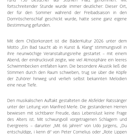
Impressum
fortschreitender Stunde wurde immer deutlicher: Dieser Ort,
Datenschutzerklärung
der für den Sommer während der Freibadsaison in den
Dornröschenschlaf geschickt wurde, hatte seine ganz eigene
Bestimmung gefunden.
Mit dem Ch(l)orkonzert ist die BäderKultur 2026 unter dem
Motto „Ein Bad taucht ab in Kunst & Klang“ stimmungsvoll in
ihre neunwöchige Veranstaltungsreihe gestartet – mit einem
Abend, der eindrucksvoll zeigte, wie viel Atmosphäre ein leeres
Schwimmbecken entfalten kann. Die besondere Akustik ließ die
Stimmen durch den Raum schweben, trug sie über die Köpfe
der Zuhörer hinweg und verlieh selbst bekannten Melodien
eine neue Tiefe.
Den musikalischen Auftakt gestalteten die Alsfelder Ratssänger
unter der Leitung von Manfred Merle. Die gestandenen Herren
bewiesen mit sichtbarer Freude, dass Lebenslust keine Frage
des Alters ist. Mit schwungvoll vorgetragenen Schlagern und
Evergreens – darunter „Mit 66 Jahren“ von Udo Jürgens, „Du
entschuldige, i kenn di“ von Peter Cornelius oder „Rote Lippen