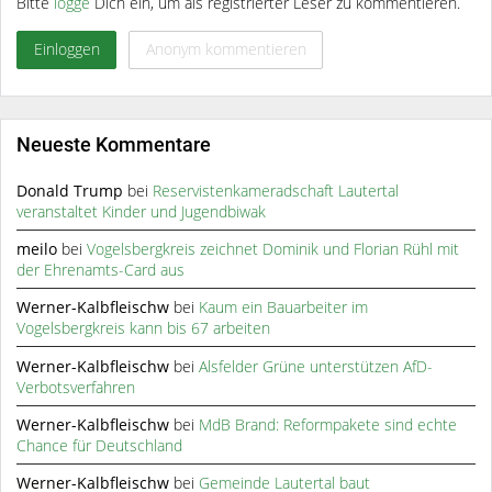
Bitte
logge
Dich ein, um als registrierter Leser zu kommentieren.
Einloggen
Anonym kommentieren
Neueste Kommentare
Donald Trump
bei
Reservistenkameradschaft Lautertal
veranstaltet Kinder und Jugendbiwak
meilo
bei
Vogelsbergkreis zeichnet Dominik und Florian Rühl mit
der Ehrenamts-Card aus
Werner-Kalbfleischw
bei
Kaum ein Bauarbeiter im
Vogelsbergkreis kann bis 67 arbeiten
Werner-Kalbfleischw
bei
Alsfelder Grüne unterstützen AfD-
Verbotsverfahren
Werner-Kalbfleischw
bei
MdB Brand: Reformpakete sind echte
Chance für Deutschland
Werner-Kalbfleischw
bei
Gemeinde Lautertal baut