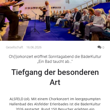
Gesellschaft
Gesundheit
Kultur
Lifestyle
Wirtschaft
Vogelsberg
Gesellschaft
16.06.2026
0
Alsfeld
Ch(l)orkonzert eröffnet Sonntagabend die BäderKultur
Lauterbach
„Ein Bad taucht ab…“
Romrod
Tiefgang der besonderen
Homberg
Art
Ohm
Schotten
Schlitz
ALSFELD (ol). Mit einem Chorkonzert im leergepumpten
Antrifttal
Hallenbad des Alsfelder Erlenbades ist die BäderKultur
Feldatal
2026 gestartet. Rund 150 Besucher erlebten ein