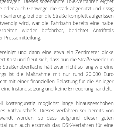
ufgetragen. Dieses sogenannte DSK-Verfahren eignet
e oder auch Gehwege, die stark abgenutzt und rissig
n Sanierung, bei der die Straße komplett aufgerissen
twendig wird, war die Fahrbahn bereits eine halbe
eiten wieder befahrbar, berichtet Antrifttals
er Pressemitteilung.
ereinigt und dann eine etwa ein Zentimeter dicke
ert Krist und freut sich, dass nun die Straße wieder in
 Straßenoberfläche hält zwar nicht so lang wie eine
rdings ist die Maßnahme mit nur rund 20.000 Euro
ht mit einer finanziellen Belastung für die Anlieger
m eine Instandsetzung und keine Erneuerung handelt.
ll kostengünstig möglichst lange hinausgeschoben
des Rathauschefs. Dieses Verfahren sei bereits von
wandt worden, so dass aufgrund dieser guten
ttal nun auch erstmals das DSK-Verfahren für eine