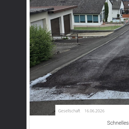
Kultur
Lifestyle
Wirtschaft
Vogelsberg
Alsfeld
Lauterbach
Romrod
Homberg
Ohm
Schotten
Schlitz
Antrifttal
Gesellschaft
16.06.2026
Feldatal
Freiensteinau
Schnelles
Gemünden