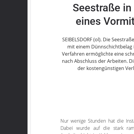
Seestraße in
Grebenau
Grebenhain
eines Vormit
Herbstein
Kirtorf
Lautertal
SEIBELSDORF (ol). Die Seestraß
Mücke
mit einem Dünnschichtbelag 
Verfahren ermöglichte eine schn
Schwalmtal
nach Abschluss der Arbeiten. D
Ulrichstein
der kostengünstigen Ver
Wartenberg
Schwalm
Fulda
Gießen
Impressum
Nur wenige Stunden hat die Inst
Dabei wurde auf die stark ra
Datenschutzerklärung