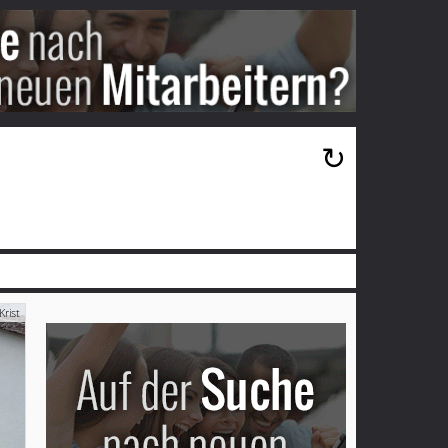
×
↻
Krist