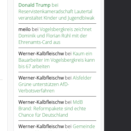
Donald Trump
bei
Reservistenkameradschaft Lautertal
veranstaltet Kinder und Jugendbiwak
meilo
bei
Vogelsbergkreis zeichnet
Dominik und Florian Rühl mit der
Ehrenamts-Card aus
Werner-Kalbfleischw
bei
Kaum ein
Bauarbeiter im Vogelsbergkreis kann
bis 67 arbeiten
Werner-Kalbfleischw
bei
Alsfelder
Grüne unterstützen AfD-
Verbotsverfahren
Werner-Kalbfleischw
bei
MdB
Brand: Reformpakete sind echte
Chance für Deutschland
Werner-Kalbfleischw
bei
Gemeinde