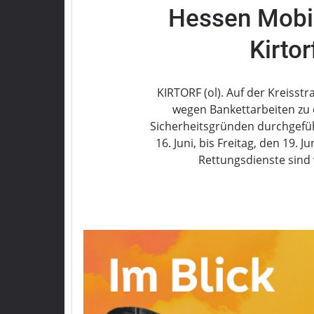
Hessen Mobil
Grebenau
Grebenhain
Kirto
Herbstein
Kirtorf
Lautertal
KIRTORF (ol). Auf der Kreisst
Mücke
wegen Bankettarbeiten zu 
Sicherheitsgründen durchgefüh
Schwalmtal
16. Juni, bis Freitag, den 19. 
Ulrichstein
Rettungsdienste sin
Wartenberg
Schwalm
Fulda
Gießen
Impressum
Datenschutzerklärung