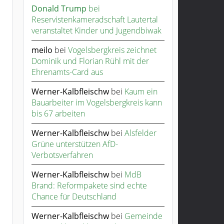
Donald Trump
bei
Reservistenkameradschaft Lautertal
veranstaltet Kinder und Jugendbiwak
meilo
bei
Vogelsbergkreis zeichnet
Dominik und Florian Rühl mit der
Ehrenamts-Card aus
Werner-Kalbfleischw
bei
Kaum ein
Bauarbeiter im Vogelsbergkreis kann
bis 67 arbeiten
Werner-Kalbfleischw
bei
Alsfelder
Grüne unterstützen AfD-
Verbotsverfahren
Werner-Kalbfleischw
bei
MdB
Brand: Reformpakete sind echte
Chance für Deutschland
Werner-Kalbfleischw
bei
Gemeinde