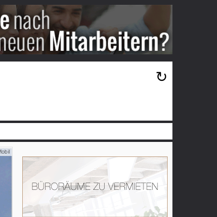
×
↻
obil