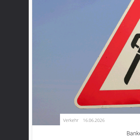
Kultur
Lifestyle
Wirtschaft
Vogelsberg
Alsfeld
Lauterbach
Romrod
Homberg
Ohm
Schotten
Schlitz
Antrifttal
Verkehr
16.06.2026
Feldatal
Freiensteinau
Banke
Gemünden