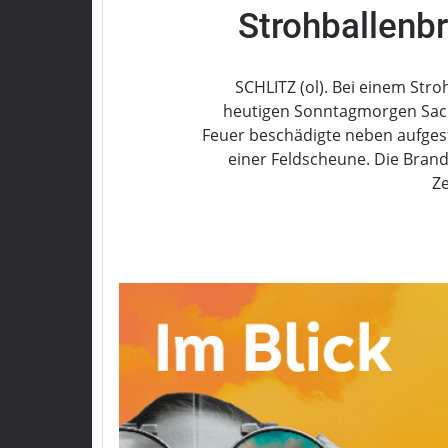
Strohballenbr
Grebenau
Grebenhain
Herbstein
SCHLITZ (ol). Bei einem Str
Kirtorf
heutigen Sonntagmorgen Sachs
Lautertal
Feuer beschädigte neben aufges
Mücke
einer Feldscheune. Die Brandu
Schwalmtal
Z
Ulrichstein
Wartenberg
Schwalm
Fulda
Gießen
Impressum
Datenschutzerklärung