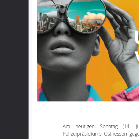
Am heutigen Sonntag (14. Ju
Polizeipräsidiums Osthessen ge