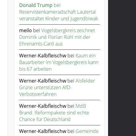
Donald Trump
bei
Reservistenkameradschaft Lautertal
veranstaltet Kinder und Jugendbiwak
meilo
bei
Vogelsbergkreis zeichnet
Dominik und Florian Rühl mit der
Ehrenamts-Card aus
Werner-Kalbfleischw
bei
Kaum ein
Bauarbeiter im Vogelsbergkreis kann
bis 67 arbeiten
Werner-Kalbfleischw
bei
Alsfelder
Grüne unterstützen AfD-
Verbotsverfahren
Werner-Kalbfleischw
bei
MdB
Brand: Reformpakete sind echte
Chance für Deutschland
Werner-Kalbfleischw
bei
Gemeinde