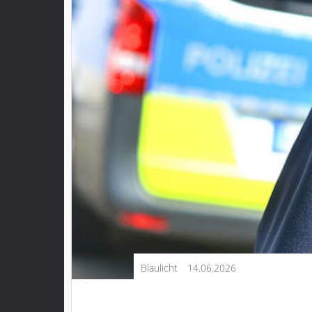
Kultur
Lifestyle
Wirtschaft
Vogelsberg
Alsfeld
Lauterbach
Romrod
Homberg
Ohm
Schotten
Schlitz
Antrifttal
Blaulicht
14.06.2026
Feldatal
Freiensteinau
Gemünden