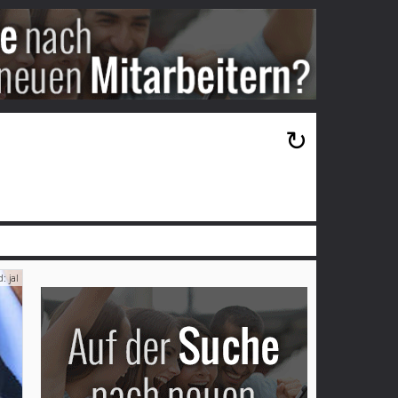
×
↻
: jal