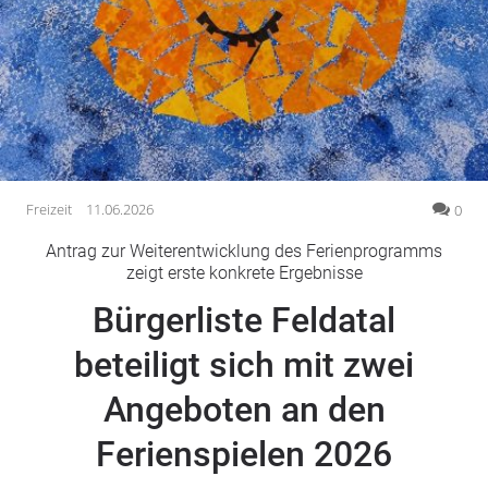
Gesellschaft
Gesundheit
Kultur
Lifestyle
Wirtschaft
Vogelsberg
Freizeit
11.06.2026
0
Alsfeld
Antrag zur Weiterentwicklung des Ferienprogramms
Lauterbach
zeigt erste konkrete Ergebnisse
Romrod
Bürgerliste Feldatal
Homberg
beteiligt sich mit zwei
Ohm
Schotten
Angeboten an den
Schlitz
Antrifttal
Ferienspielen 2026
Feldatal