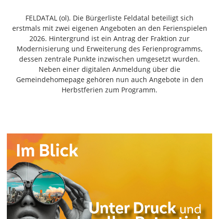
Freiensteinau
FELDATAL (ol). Die Bürgerliste Feldatal beteiligt sich
Gemünden
erstmals mit zwei eigenen Angeboten an den Ferienspielen
Grebenau
2026. Hintergrund ist ein Antrag der Fraktion zur
Grebenhain
Modernisierung und Erweiterung des Ferienprogramms,
dessen zentrale Punkte inzwischen umgesetzt wurden.
Herbstein
Neben einer digitalen Anmeldung über die
Kirtorf
Gemeindehomepage gehören nun auch Angebote in den
Lautertal
Herbstferien zum Programm.
Mücke
Schwalmtal
Ulrichstein
Wartenberg
Schwalm
Fulda
Gießen