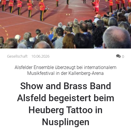
Gesellschaft
Gesundheit
Kultur
Lifestyle
Wirtschaft
Vogelsberg
Gesellschaft
10.06.2026
0
Alsfeld
Alsfelder Ensemble überzeugt bei internationalem
Lauterbach
Musikfestival in der Kallenberg-Arena
Romrod
Show and Brass Band
Homberg
Alsfeld begeistert beim
Ohm
Schotten
Heuberg Tattoo in
Schlitz
Antrifttal
Nusplingen
Feldatal