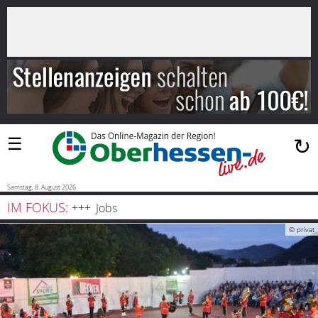
×
Suchen
…
Startseite
Blaulicht
☰
↻
Sport
Politik
Samstag, 8. August 2026
IM FOKUS:
Jobs
Bauen
© privat
und
Wohnen
Freizeit