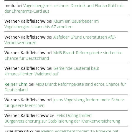
meilo
bei
Vogelsbergkreis zeichnet Dominik und Florian Rühl mit
der Ehrenamts-Card aus
Werner-Kalbfleischw
bei
Kaum ein Bauarbeiter im
Vogelsbergkreis kann bis 67 arbeiten
Werner-Kalbfleischw
bei
Alsfelder Grüne unterstützen AfD-
Verbotsverfahren
Werner-Kalbfleischw
bei
MdB Brand: Reformpakete sind echte
Chance für Deutschland
Werner-Kalbfleischw
bei
Gemeinde Lautertal baut
klimaresilienten Waldrand auf
Reiner Ehm
bei
MdB Brand: Reformpakete sind echte Chance für
Deutschland
Werner-Kalbfleischw
bei
Jusos Vogelsberg fordern mehr Schutz
für queere Menschen
Werner-Kalbfleischww
bei
Felix Döring fordert
Bürgerversicherung zur Stabilisierung der Krankenversicherung
ErlaubteKritik?
bei
Region Vogelsberg fördert 16 Projekte mit