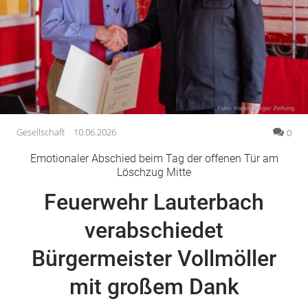
Gesellschaft
Gesundheit
Kultur
Lifestyle
Wirtschaft
Vogelsberg
Gesellschaft
10.06.2026
0
Alsfeld
Emotionaler Abschied beim Tag der offenen Tür am
Lauterbach
Löschzug Mitte
Romrod
Feuerwehr Lauterbach
Homberg
verabschiedet
Ohm
Schotten
Bürgermeister Vollmöller
Schlitz
Antrifttal
mit großem Dank
Feldatal