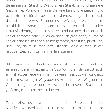
Neben einer Ehrenurkunde erhielt der sichtlich gerührte
Bürgermeister Standing Ovations, ein Ständchen und mehrere
Geschenke. Vollmöller nahm die Anerkennung entgegen und
bedankte sich für die besondere Überraschung. „Ich bin platt,
das ist echt etwas Besonderes hier“, sagte er. In einem
Rückblick sprach Rainer-Hans Vollmöller über
Herausforderungen seiner Amtszeit und darüber, dass er auch
Fehler gemacht habe: „Auch da sage ich ganz offen, all‘ meine
Fehler habe ich im Leben selbst gemacht, dienstlich, privat und,
und, und, da muss man dazu stehen“. Viele würden in der
heutigen Zeit nicht zu ihren Fehlern stehen.
„Mit sowas habe ich heute Morgen wirklich nicht gerechnet und
es erreicht mein Herz ganz tief“, so Vollmöller, der selbst auch
einmal aktiver Feuerwehrmann gewesen sei. „Es war durchaus
auch ein schwieriger Weg, aber es war immer ein Weg, der die
Orientierung hatte, den Menschen in unserer Stadt eine
größtmögliche Sicherheit zu bieten.“
Zum Abschluss wurde ihm die Ehrennadel des
Stadtfeuerwehrverbandes in Gold verliehen. In der Urkunde