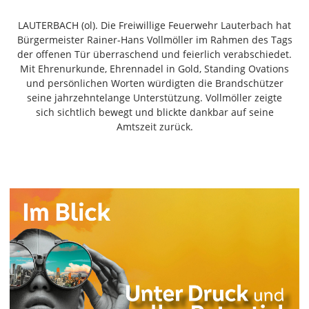
Freiensteinau
LAUTERBACH (ol). Die Freiwillige Feuerwehr Lauterbach hat
Gemünden
Bürgermeister Rainer-Hans Vollmöller im Rahmen des Tags
Grebenau
der offenen Tür überraschend und feierlich verabschiedet.
Grebenhain
Mit Ehrenurkunde, Ehrennadel in Gold, Standing Ovations
und persönlichen Worten würdigten die Brandschützer
Herbstein
seine jahrzehntelange Unterstützung. Vollmöller zeigte
Kirtorf
sich sichtlich bewegt und blickte dankbar auf seine
Lautertal
Amtszeit zurück.
Mücke
Schwalmtal
Ulrichstein
Wartenberg
Schwalm
Fulda
Gießen