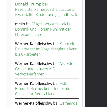
Donald Trump
bei
Reservistenkameradschaft Lautertal
veranstaltet Kinder und Jugendbiwak
meilo
bei
Vogelsbergkreis zeichnet
Dominik und Florian Rühl mit der
Ehrenamts-Card aus
Werner-Kalbfleischw
bei
Kaum ein
Bauarbeiter im Vogelsbergkreis kann
bis 67 arbeiten
Werner-Kalbfleischw
bei
Alsfelder
Grüne unterstützen AfD-
Verbotsverfahren
Werner-Kalbfleischw
bei
MdB
Brand: Reformpakete sind echte
Chance für Deutschland
Werner-Kalbfleischw
bei
Gemeinde