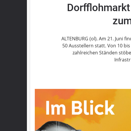
Dorfflohmarkt
Grebenau
Grebenhain
zum
Herbstein
Kirtorf
Lautertal
ALTENBURG (ol). Am 21. Juni fin
Mücke
50 Ausstellern statt. Von 10 
zahlreichen Ständen stöbe
Schwalmtal
Infrastr
Ulrichstein
Wartenberg
Schwalm
Fulda
Gießen
Impressum
Datenschutzerklärung