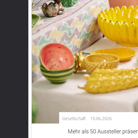
Kultur
Lifestyle
Wirtschaft
Vogelsberg
Alsfeld
Lauterbach
Romrod
Homberg
Ohm
Schotten
Schlitz
Antrifttal
Gesellschaft
10.06.2026
Feldatal
Freiensteinau
Mehr als 50 Aussteller präse
Gemünden