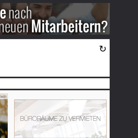
×
↻
lash