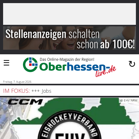
×
Suchen
…
Startseite
Blaulicht
☰
↻
Sport
Politik
Freitag, 7. August 2026
IM FOKUS:
Jobs
Bauen
© EHV NRW
und
Wohnen
Freizeit