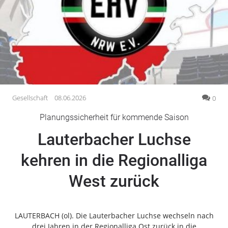
Gesellschaft
Gesundheit
Kultur
Lifestyle
Wirtschaft
Vogelsberg
Gesellschaft
08.06.2026
0
Alsfeld
Planungssicherheit für kommende Saison
Lauterbach
Lauterbacher Luchse
Romrod
Homberg
kehren in die Regionalliga
Ohm
West zurück
Schotten
Schlitz
Antrifttal
LAUTERBACH (ol). Die Lauterbacher Luchse wechseln nach
Feldatal
drei Jahren in der Regionalliga Ost zurück in die