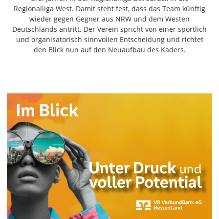
Freiensteinau
Regionalliga West. Damit steht fest, dass das Team künftig
wieder gegen Gegner aus NRW und dem Westen
Gemünden
Deutschlands antritt. Der Verein spricht von einer sportlich
Grebenau
und organisatorisch sinnvollen Entscheidung und richtet
Grebenhain
den Blick nun auf den Neuaufbau des Kaders.
Herbstein
Kirtorf
Lautertal
Mücke
Schwalmtal
Ulrichstein
Wartenberg
Schwalm
Fulda
Gießen