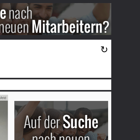
×
↻
feld