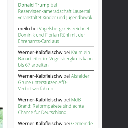
Donald Trump
bei
Reservistenkameradschaft Lautertal
veranstaltet Kinder und Jugendbiwak
meilo
bei
Vogelsbergkreis zeichnet
Dominik und Florian Rühl mit der
Ehrenamts-Card aus
Werner-Kalbfleischw
bei
Kaum ein
Bauarbeiter im Vogelsbergkreis kann
bis 67 arbeiten
Werner-Kalbfleischw
bei
Alsfelder
Grüne unterstützen AfD-
Verbotsverfahren
Werner-Kalbfleischw
bei
MdB
Brand: Reformpakete sind echte
Chance für Deutschland
Werner-Kalbfleischw
bei
Gemeinde