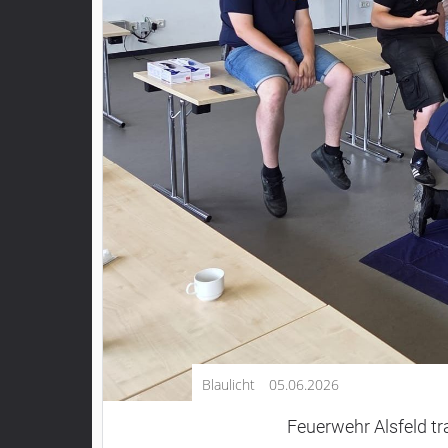
Kultur
Lifestyle
Wirtschaft
Vogelsberg
Alsfeld
Lauterbach
Romrod
Homberg
Ohm
Schotten
Schlitz
Antrifttal
Blaulicht
05.06.2026
Feldatal
Freiensteinau
Feuerwehr Alsfeld tra
Gemünden