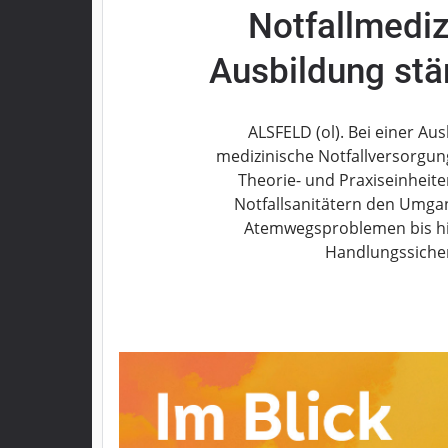
Notfallmediz
Grebenau
Grebenhain
Ausbildung stä
Herbstein
Kirtorf
Lautertal
ALSFELD (ol). Bei einer Au
Mücke
medizinische Notfallversorgun
Theorie- und Praxiseinheite
Schwalmtal
Notfallsanitätern den Umgan
Ulrichstein
Atemwegsproblemen bis hin
Wartenberg
Handlungssicherh
Schwalm
Fulda
Gießen
Impressum
Datenschutzerklärung