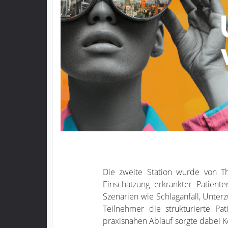
Die zweite Station wurde von T
Einschätzung erkrankter Patien
Szenarien wie Schlaganfall, Unte
Teilnehmer die strukturierte Pat
praxisnahen Ablauf sorgte dabei Ko