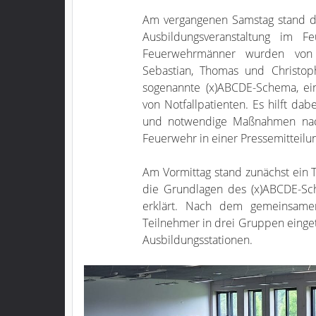
Am vergangenen Samstag stand die
Ausbildungsveranstaltung im F
Feuerwehrmänner wurden von d
Sebastian, Thomas und Christop
sogenannte (x)ABCDE-Schema, ein
von Notfallpatienten. Es hilft da
und notwendige Maßnahmen nach k
Feuerwehr in einer Pressemitteilun
Am Vormittag stand zunächst ein 
die Grundlagen des (x)ABCDE-Sch
erklärt. Nach dem gemeinsame
Teilnehmer in drei Gruppen einget
Ausbildungsstationen.