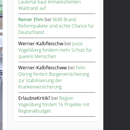
Lautertal baut klimaresilienten
Waldrand auf
Reiner Ehm
bei
MdB Brand:
Reformpakete sind echte Chance für
Deutschland
Werner-Kalbfleischw
bei
Jusos
Vogelsberg fordern mehr Schutz für
queere Menschen
Werner-Kalbfleischww
bei
Felix
Döring fordert Bürgerversicherung
zur Stabilisierung der
Krankenversicherung
ErlaubteKritik?
bei
Region
Vogelsberg fördert 16 Projekte mit
Regionalbudget