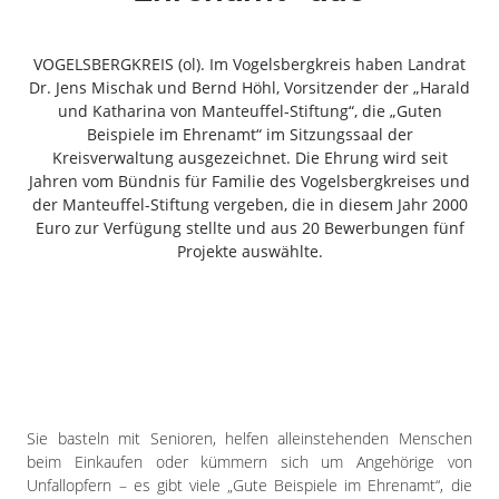
Freiensteinau
Gemünden
VOGELSBERGKREIS (ol). Im Vogelsbergkreis haben Landrat
Grebenau
Dr. Jens Mischak und Bernd Höhl, Vorsitzender der „Harald
Grebenhain
und Katharina von Manteuffel-Stiftung“, die „Guten
Beispiele im Ehrenamt“ im Sitzungssaal der
Herbstein
Kreisverwaltung ausgezeichnet. Die Ehrung wird seit
Kirtorf
Jahren vom Bündnis für Familie des Vogelsbergkreises und
Lautertal
der Manteuffel-Stiftung vergeben, die in diesem Jahr 2000
Mücke
Euro zur Verfügung stellte und aus 20 Bewerbungen fünf
Projekte auswählte.
Schwalmtal
Ulrichstein
Wartenberg
Schwalm
Fulda
Gießen
Sie basteln mit Senioren, helfen alleinstehenden Menschen
beim Einkaufen oder kümmern sich um Angehörige von
Unfallopfern – es gibt viele „Gute Beispiele im Ehrenamt“, die