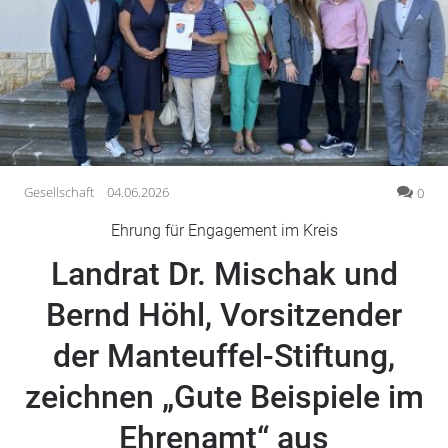
Gesellschaft
Gesundheit
Kultur
Lifestyle
Wirtschaft
Vogelsberg
Gesellschaft
04.06.2026
0
Alsfeld
Ehrung für Engagement im Kreis
Lauterbach
Landrat Dr. Mischak und
Romrod
Homberg
Bernd Höhl, Vorsitzender
Ohm
der Manteuffel-Stiftung,
Schotten
Schlitz
zeichnen „Gute Beispiele im
Antrifttal
Ehrenamt“ aus
Feldatal