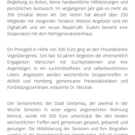
Begleitung zu Ärzten, kleine handwerkliche Hilfeleistungen und
persönlichen Austausch. Im vergangenen Jahr gab es mehr als
300 Einsätze dieser Art. Der Verein hat aktuell über 250
Mitglieder mit steigender Tendenz. Weitere Angebote sind ein
DigitalCafé und ein neues RepairCafé. Zudem besteht eine
Kooperation mit dem Mehrgenerationenhaus.
Ein Preisgeld in Höhe von 500 Euro ging an den Freundeskreis
Vogelsbergkreis. Seit fast 50 Jahren begleiten die ehrenamtlich
Engagierten Menschen mit Suchtproblemen und ihre
Angehörigen in ein suchtmittelfreies und selbstbestimmtes
Leben. Angeboten werden wöchentliche Gruppentreffen in
Alsfeld und Homberg, gemeinsame Freizeitaktivitäten und
Fortbildungsseminare, erläuterte Dr. Mischak.
Der Seniorenkreis der Stadt Grebenau, der zweimal in der
Woche Senioren in einer eigens angemieteten Wohnung
betreut, wurde mit 350 Euro unterstützt. Bei den beiden
wöchentlichen Treffen wird gemeinsam gespielt, gebastelt und
gesungen. Die Mobilisierung der Senioren und ihre Biografien
werden in die Freizeitgestaltung eingebunden. Aktuell werden