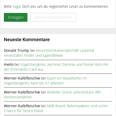
Bitte
logge
Dich ein, um als registrierter Leser zu kommentieren.
Einloggen
Anonym kommentieren
Neueste Kommentare
Donald Trump
bei
Reservistenkameradschaft Lautertal
veranstaltet Kinder und Jugendbiwak
meilo
bei
Vogelsbergkreis zeichnet Dominik und Florian Rühl mit
der Ehrenamts-Card aus
Werner-Kalbfleischw
bei
Kaum ein Bauarbeiter im
Vogelsbergkreis kann bis 67 arbeiten
Werner-Kalbfleischw
bei
Alsfelder Grüne unterstützen AfD-
Verbotsverfahren
Werner-Kalbfleischw
bei
MdB Brand: Reformpakete sind echte
Chance für Deutschland