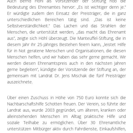
Auch Bernd Höhl als Vorsitzender der Stiftung hob die
Bedeutung des Ehrenamtes hervor: „Es ist wichtiger denn je.“
Er würdigte zudem den Einsatz der Preisträger, die in ganz
unterschiedlichen Bereichen tätig sind. „Das ist keine
Selbstverständlichkeit.“ Das Lachen und das Strahlen der
Menschen, die unterstützt werden, „das macht das Ehrenamt
aus“, zeigte sich Höhl überzeugt. Die Manteuffel-Stiftung, die in
diesem Jahr ihr 25-jähriges Bestehen feiern kann, „leistet Hilfe
für in Not geratene Menschen und Organisationen, die diesen
Menschen helfen, und wir haben das sehr gerne gemacht. Wir
werden diesen Ehrenamtspreis auch in den nächsten Jahren
gerne begleiten“, kündigte der Vorsitzende der Stiftung an, der
gemeinsam mit Landrat Dr. Jens Mischak die fünf Preisträger
auszeichnete.
Über einen Zuschuss in Höhe von 750 Euro konnte sich die
Nachbarschaftshilfe Schotten freuen. Der Verein, so führte der
Landrat aus, wurde 2003 gegründet, um älteren, kranken oder
alleinstehenden Menschen im Alltag praktische Hilfe und
soziale Teilhabe zu ermöglichen. Über 30 Ehrenamtliche
unterstützen Mitbürger aktiv durch Fahrdienste, Einkaufshilfen,