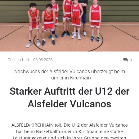
Gesellschaft
Gesundheit
Kultur
Lifestyle
Wirtschaft
Vogelsberg
Gesellschaft
03.06.2026
0
Alsfeld
Nachwuchs der Alsfelder Vulcanos überzeugt beim
Lauterbach
Turnier in Kirchhain
Romrod
Starker Auftritt der U12 der
Homberg
Alsfelder Vulcanos
Ohm
Schotten
Schlitz
ALSFELD/KIRCHHAIN (ol). Die U12 der Alsfelder Vulcanos
Antrifttal
hat beim Basketballturnier in Kirchhain eine starke
Feldatal
Leistung gezeigt und sich in ihrer Gruppe den zweiten