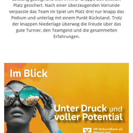
Freiensteinau
Platz gesichert. Nach einer überzeugenden Vorrunde
verpasste das Team im Spiel um Platz drei nur knapp das
Gemünden
Podium und unterlag mit einem Punkt Rückstand. Trotz
Grebenau
der knappen Niederlage überwog die Freude über das
Grebenhain
gute Turnier, den Teamgeist und die gesammelten
Herbstein
Erfahrungen.
Kirtorf
Lautertal
Mücke
Schwalmtal
Ulrichstein
Wartenberg
Schwalm
Fulda
Gießen