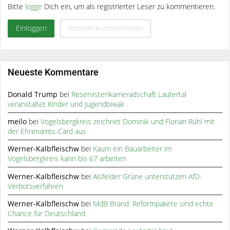
Bitte
logge
Dich ein, um als registrierter Leser zu kommentieren.
Einloggen
Anonym kommentieren
Neueste Kommentare
Donald Trump
bei
Reservistenkameradschaft Lautertal
veranstaltet Kinder und Jugendbiwak
meilo
bei
Vogelsbergkreis zeichnet Dominik und Florian Rühl mit
der Ehrenamts-Card aus
Werner-Kalbfleischw
bei
Kaum ein Bauarbeiter im
Vogelsbergkreis kann bis 67 arbeiten
Werner-Kalbfleischw
bei
Alsfelder Grüne unterstützen AfD-
Verbotsverfahren
Werner-Kalbfleischw
bei
MdB Brand: Reformpakete sind echte
Chance für Deutschland