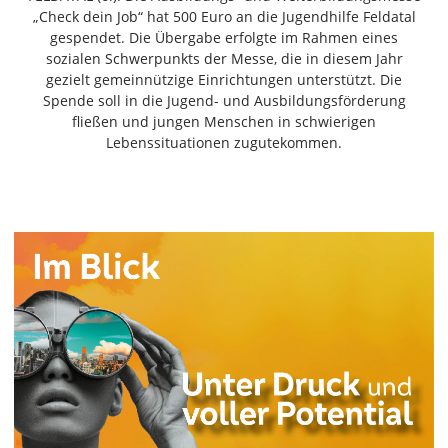
Freiensteinau
„Check dein Job“ hat 500 Euro an die Jugendhilfe Feldatal
gespendet. Die Übergabe erfolgte im Rahmen eines
Gemünden
sozialen Schwerpunkts der Messe, die in diesem Jahr
Grebenau
gezielt gemeinnützige Einrichtungen unterstützt. Die
Grebenhain
Spende soll in die Jugend- und Ausbildungsförderung
fließen und jungen Menschen in schwierigen
Herbstein
Lebenssituationen zugutekommen.
Kirtorf
Lautertal
Mücke
Schwalmtal
Ulrichstein
Wartenberg
Schwalm
Fulda
Gießen