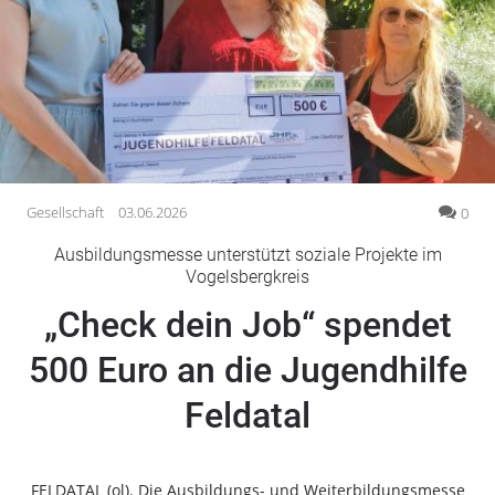
Gesellschaft
Gesundheit
Kultur
Lifestyle
Wirtschaft
Vogelsberg
Gesellschaft
03.06.2026
0
Alsfeld
Ausbildungsmesse unterstützt soziale Projekte im
Lauterbach
Vogelsbergkreis
Romrod
„Check dein Job“ spendet
Homberg
500 Euro an die Jugendhilfe
Ohm
Schotten
Feldatal
Schlitz
Antrifttal
Feldatal
FELDATAL (ol). Die Ausbildungs- und Weiterbildungsmesse