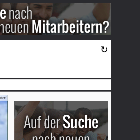
×
↻
dorf