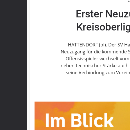
Grebenau
Erster Neuz
Grebenhain
Herbstein
Kreisoberli
Kirtorf
Lautertal
HATTENDORF (ol). Der SV Hat
Mücke
Neuzugang für die kommende Sai
Schwalmtal
Offensivspieler wechselt vo
Ulrichstein
neben technischer Stärke auch v
Wartenberg
seine Verbindung zum Verein i
Schwalm
Fulda
Gießen
Impressum
Datenschutzerklärung