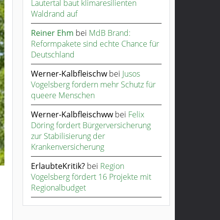
Lautertal baut klimaresilienten
Waldrand auf
Reiner Ehm
bei
MdB Brand:
Reformpakete sind echte Chance für
Deutschland
Werner-Kalbfleischw
bei
Jusos
Vogelsberg fordern mehr Schutz für
queere Menschen
Werner-Kalbfleischww
bei
Felix
Döring fordert Bürgerversicherung
zur Stabilisierung der
Krankenversicherung
ErlaubteKritik?
bei
Region
Vogelsberg fördert 16 Projekte mit
Regionalbudget