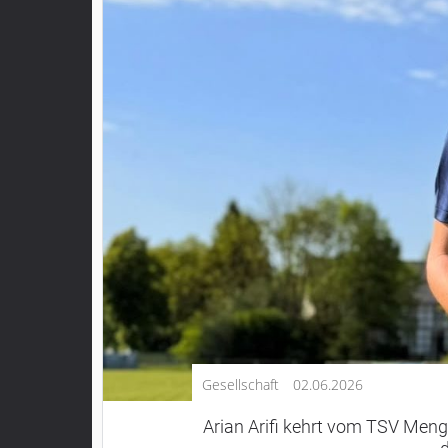
Kultur
Lifestyle
Wirtschaft
Vogelsberg
Alsfeld
Lauterbach
Romrod
Homberg
Ohm
Schotten
Schlitz
Antrifttal
Gesellschaft
02.06.2026
Feldatal
Freiensteinau
Arian Arifi kehrt vom TSV Meng
Gemünden