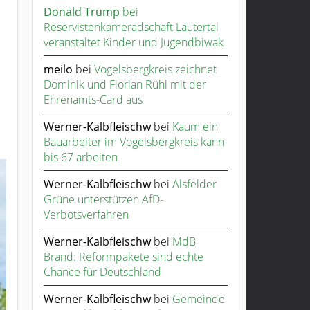
Donald Trump
bei
Reservistenkameradschaft Lautertal
veranstaltet Kinder und Jugendbiwak
meilo
bei
Vogelsbergkreis zeichnet
Dominik und Florian Rühl mit der
Ehrenamts-Card aus
Werner-Kalbfleischw
bei
Kaum ein
Bauarbeiter im Vogelsbergkreis kann
bis 67 arbeiten
Werner-Kalbfleischw
bei
Alsfelder
Grüne unterstützen AfD-
Verbotsverfahren
Werner-Kalbfleischw
bei
MdB
Brand: Reformpakete sind echte
Chance für Deutschland
Werner-Kalbfleischw
bei
Gemeinde