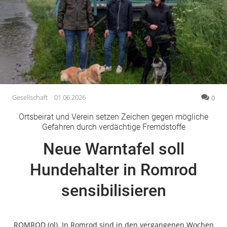
Gesellschaft
Gesundheit
Kultur
Lifestyle
Wirtschaft
Vogelsberg
Gesellschaft
01.06.2026
0
Alsfeld
Ortsbeirat und Verein setzen Zeichen gegen mögliche
Lauterbach
Gefahren durch verdächtige Fremdstoffe
Romrod
Neue Warntafel soll
Homberg
Hundehalter in Romrod
Ohm
Schotten
sensibilisieren
Schlitz
Antrifttal
Feldatal
ROMROD (ol). In Romrod sind in den vergangenen Wochen