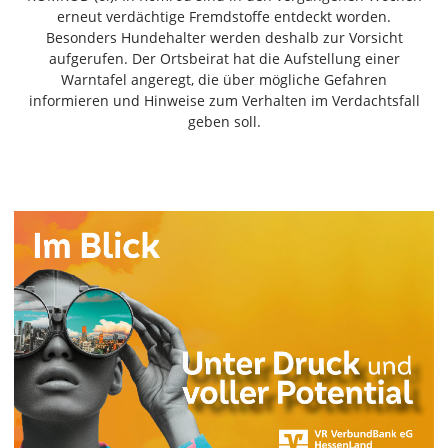
Freiensteinau
erneut verdächtige Fremdstoffe entdeckt worden.
Besonders Hundehalter werden deshalb zur Vorsicht
Gemünden
aufgerufen. Der Ortsbeirat hat die Aufstellung einer
Grebenau
Warntafel angeregt, die über mögliche Gefahren
Grebenhain
informieren und Hinweise zum Verhalten im Verdachtsfall
geben soll.
Herbstein
Kirtorf
Lautertal
Mücke
Schwalmtal
Ulrichstein
Wartenberg
Schwalm
Fulda
Gießen