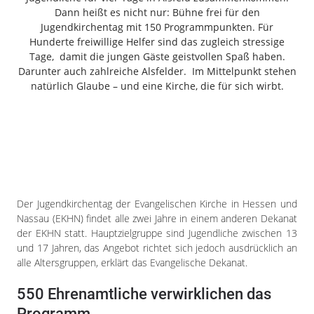
Freiensteinau
Dann heißt es nicht nur: Bühne frei für den
Jugendkirchentag mit 150 Programmpunkten. Für
Gemünden
Hunderte freiwillige Helfer sind das zugleich stressige
Grebenau
Tage, damit die jungen Gäste geistvollen Spaß haben.
Grebenhain
Darunter auch zahlreiche Alsfelder. Im Mittelpunkt stehen
Herbstein
natürlich Glaube – und eine Kirche, die für sich wirbt.
Kirtorf
Lautertal
Mücke
Schwalmtal
Ulrichstein
Wartenberg
Der Jugendkirchentag der Evangelischen Kirche in Hessen und
Nassau (EKHN) findet alle zwei Jahre in einem anderen Dekanat
Schwalm
der EKHN statt. Hauptzielgruppe sind Jugendliche zwischen 13
und 17 Jahren, das Angebot richtet sich jedoch ausdrücklich an
Fulda
alle Altersgruppen, erklärt das Evangelische Dekanat.
Gießen
550 Ehrenamtliche verwirklichen das
Programm