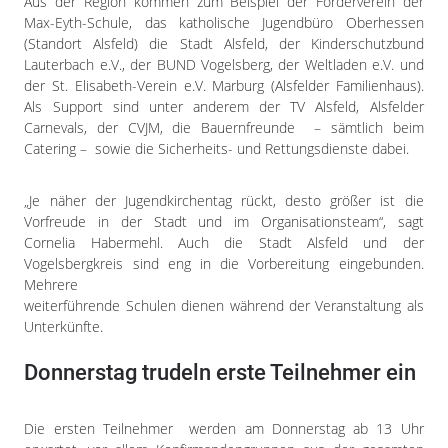
Aus der Region kommen zum Beispiel der Förderverein der
Max-Eyth-Schule, das katholische Jugendbüro Oberhessen
(Standort Alsfeld) die Stadt Alsfeld, der Kinderschutzbund
Lauterbach e.V., der BUND Vogelsberg, der Weltladen e.V. und
der St. Elisabeth-Verein e.V. Marburg (Alsfelder Familienhaus).
Als Support sind unter anderem der TV Alsfeld, Alsfelder
Carnevals, der CVJM, die Bauernfreunde – sämtlich beim
Catering – sowie die Sicherheits- und Rettungsdienste dabei.
„Je näher der Jugendkirchentag rückt, desto größer ist die
Vorfreude in der Stadt und im Organisationsteam“, sagt
Cornelia Habermehl. Auch die Stadt Alsfeld und der
Vogelsbergkreis sind eng in die Vorbereitung eingebunden.
Mehrere
weiterführende Schulen dienen während der Veranstaltung als
Unterkünfte.
Donnerstag trudeln erste Teilnehmer ein
Die ersten Teilnehmer werden am Donnerstag ab 13 Uhr