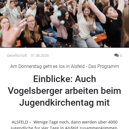
Gesellschaft
Gesundheit
Kultur
Lifestyle
Wirtschaft
Vogelsberg
Gesellschaft
01.06.2026
0
Alsfeld
Am Donnerstag geht es los in Alsfeld - Das Programm
Lauterbach
Einblicke: Auch
Romrod
Homberg
Vogelsberger arbeiten beim
Ohm
Jugendkirchentag mit
Schotten
Schlitz
Antrifttal
ALSFELD – Wenige Tage noch, dann werden über 4000
Feldatal
Jugendliche für vier Tage in Alsfeld zusammenkommen.