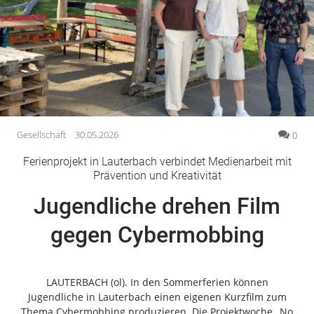
Gesellschaft
Gesundheit
Kultur
Lifestyle
Wirtschaft
Vogelsberg
Gesellschaft
30.05.2026
0
Alsfeld
Ferienprojekt in Lauterbach verbindet Medienarbeit mit
Lauterbach
Prävention und Kreativität
Romrod
Jugendliche drehen Film
Homberg
gegen Cybermobbing
Ohm
Schotten
Schlitz
LAUTERBACH (ol). In den Sommerferien können
Antrifttal
Jugendliche in Lauterbach einen eigenen Kurzfilm zum
Feldatal
Thema Cybermobbing produzieren. Die Projektwoche „No