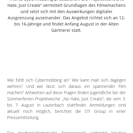
Freiensteinau
Hate, Just Create“ vermittelt Grundlagen des Filmemachens
und setzt sich mit den Auswirkungen digitaler
Gemünden
Ausgrenzung auseinander. Das Angebot richtet sich an 12-
Grebenau
bis 16-Jährige und findet Anfang August in der Alten
Grebenhain
Gärtnerei statt.
Herbstein
Kirtorf
Lautertal
Mücke
Schwalmtal
Ulrichstein
Wie fühlt sich Cybermobbing an? Wie kann man sich dagegen
Wartenberg
wehren? Und wie lässt sich daraus ein spannender Film
machen? Antworten auf diese Fragen finden Jugendliche bei der
Schwalm
Sommerferien-Projektwoche „No Hate, Just Create“, die vom 3.
bis 7. August in Lauterbach stattfindet. Anmeldungen sind
Fulda
aktuell noch möglich, berichtet die STI Group in einer
Gießen
Pressemitteilung.
Das medienpädagogische Ferienprojekt verbindet kreative