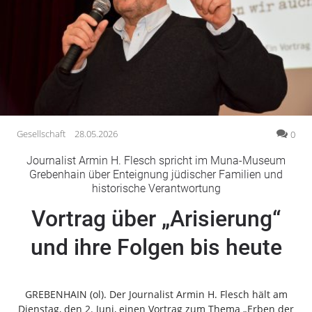
Gesellschaft
Gesundheit
Kultur
Lifestyle
Wirtschaft
Vogelsberg
Gesellschaft
28.05.2026
0
Alsfeld
Journalist Armin H. Flesch spricht im Muna-Museum
Lauterbach
Grebenhain über Enteignung jüdischer Familien und
historische Verantwortung
Romrod
Homberg
Vortrag über „Arisierung“
Ohm
und ihre Folgen bis heute
Schotten
Schlitz
Antrifttal
GREBENHAIN (ol). Der Journalist Armin H. Flesch hält am
Feldatal
Dienstag, den 2. Juni, einen Vortrag zum Thema „Erben der