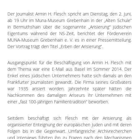
Impressum
Datenschutzerklärung
Der Journalist Armin H. Flesch spricht am Dienstag, den 2. Juni,
ab 19 Uhr im Muna-Museum Grebenhain in der „Alten Schule“
in Bermuthshain über die sogenannte „Arisierung“ jüdischen
Eigentums während der NS-Zeit, berichtet der Förderverein
MUNA-Museum Grebenhain e. V. es in einer Pressemitteilung.
Der Vortrag trägt den Titel „Erben der Arisierung“.
Ausgangspunkt für die Beschäftigung von Armin H. Flesch mit
dem Thema war eine E-Mail aus Basel im Sommer 2014. Der
Enkel eines jüdischen Unternehmers hatte sich damals an den
Frankfurter Journalisten gewandt. Die Firma seines Großvaters
war 1935 arisiert worden. Jahrzehnte später hätten die
Nachkommen des damaligen Ariseurs ihr Unternehmen mit
einer „fast 100-jährigen Familientradition“ beworben.
Seitdem beschäftigt sich Flesch mit der Arisierung als
organisierter Enteignung der europäischen Juden und mit deren
Folgen bis in die Gegenwart. Umfangreiche Archivrecherchen
und Interviews führten ihn zu Fragen nach den Mechanismen