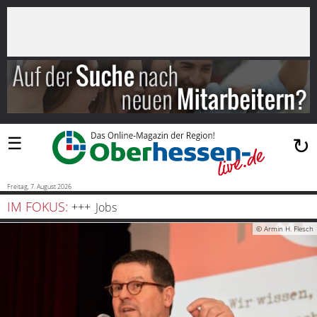
×
Suchen
…
Startseite
Blaulicht
☰
↻
Sport
Politik
Freitag, 7. August 2026
IM FOKUS:
Jobs
Bauen
© Armin H. Flesch
und
Wohnen
Freizeit