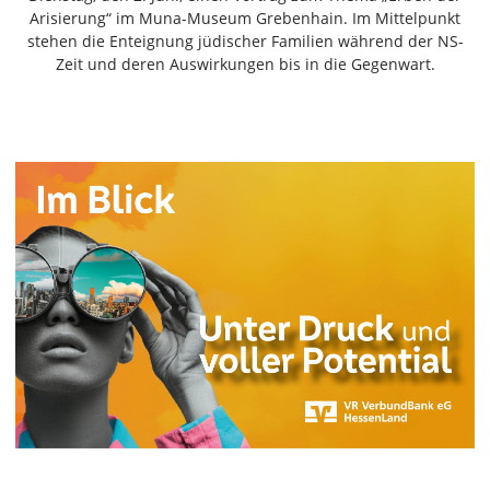
Freiensteinau
Arisierung“ im Muna-Museum Grebenhain. Im Mittelpunkt
stehen die Enteignung jüdischer Familien während der NS-
Gemünden
Zeit und deren Auswirkungen bis in die Gegenwart.
Grebenau
Grebenhain
Herbstein
Kirtorf
Lautertal
Mücke
Schwalmtal
Ulrichstein
Wartenberg
Schwalm
Fulda
Gießen