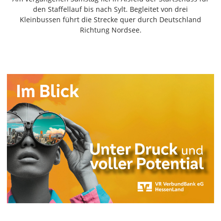
Freiensteinau
den Staffellauf bis nach Sylt. Begleitet von drei
Kleinbussen führt die Strecke quer durch Deutschland
Gemünden
Richtung Nordsee.
Grebenau
Grebenhain
Herbstein
Kirtorf
Lautertal
Mücke
Schwalmtal
Ulrichstein
Wartenberg
Schwalm
Fulda
Gießen