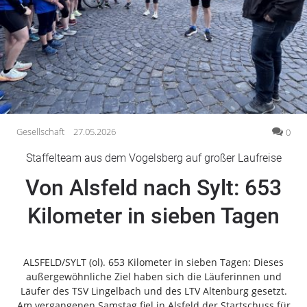
Gesellschaft
Gesundheit
Kultur
Lifestyle
Wirtschaft
Vogelsberg
Gesellschaft
27.05.2026
0
Alsfeld
Staffelteam aus dem Vogelsberg auf großer Laufreise
Lauterbach
Von Alsfeld nach Sylt: 653
Romrod
Homberg
Kilometer in sieben Tagen
Ohm
Schotten
Schlitz
ALSFELD/SYLT (ol). 653 Kilometer in sieben Tagen: Dieses
außergewöhnliche Ziel haben sich die Läuferinnen und
Antrifttal
Läufer des TSV Lingelbach und des LTV Altenburg gesetzt.
Feldatal
Am vergangenen Samstag fiel in Alsfeld der Startschuss für