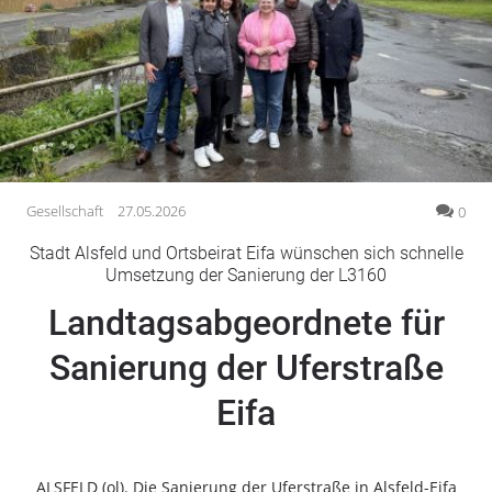
Gesellschaft
Gesundheit
Kultur
Lifestyle
Wirtschaft
Vogelsberg
Gesellschaft
27.05.2026
0
Alsfeld
Stadt Alsfeld und Ortsbeirat Eifa wünschen sich schnelle
Lauterbach
Umsetzung der Sanierung der L3160
Romrod
Landtagsabgeordnete für
Homberg
Sanierung der Uferstraße
Ohm
Schotten
Eifa
Schlitz
Antrifttal
Feldatal
ALSFELD (ol). Die Sanierung der Uferstraße in Alsfeld-Eifa