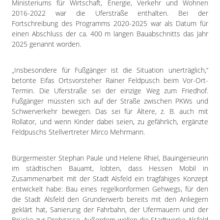
Ministeriums für Wirtschaft, Energie, Verkehr und Wohnen
2016-2022 war die Uferstraße enthalten. Bei der
Fortschreibung des Programms 2020-2025 war als Datum für
einen Abschluss der ca. 400 m langen Bauabschnitts das Jahr
2025 genannt worden.
„Insbesondere für Fußgänger ist die Situation unerträglich,“
betonte Eifas Ortsvorsteher Rainer Feldpusch beim Vor-Ort-
Termin. Die Uferstraße sei der einzige Weg zum Friedhof.
Fußgänger müssten sich auf der Straße zwischen PKWs und
Schwerverkehr bewegen. Das sei für Ältere, z. B. auch mit
Rollator, und wenn Kinder dabei seien, zu gefährlich, ergänzte
Feldpuschs Stellvertreter Mirco Mehrmann.
Bürgermeister Stephan Paule und Helene Rhiel, Bauingenieurin
im städtischen Bauamt, lobten, dass Hessen Mobil in
Zusammenarbeit mit der Stadt Alsfeld ein tragfähiges Konzept
entwickelt habe: Bau eines regelkonformen Gehwegs, für den
die Stadt Alsfeld den Grunderwerb bereits mit den Anliegern
geklärt hat, Sanierung der Fahrbahn, der Ufermauern und der
Brücke zur Drehgasse. Außerdem wollen die Stadtwerke Alsfeld