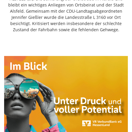
Freiensteinau
bleibt ein wichtiges Anliegen von Ortsbeirat und der Stadt
Alsfeld. Gemeinsam mit der CDU-Landtagsabgeordneten
Gemünden
Jennifer Gießler wurde die Landesstraße L 3160 vor Ort
Grebenau
besichtigt. Kritisiert werden insbesondere der schlechte
Grebenhain
Zustand der Fahrbahn sowie die fehlenden Gehwege.
Herbstein
Kirtorf
Lautertal
Mücke
Schwalmtal
Ulrichstein
Wartenberg
Schwalm
Fulda
Gießen