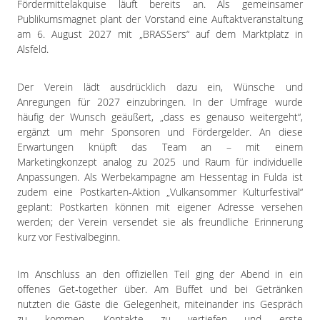
Fördermittelakquise läuft bereits an. Als gemeinsamer
Publikumsmagnet plant der Vorstand eine Auftaktveranstaltung
am 6. August 2027 mit „BRASSers“ auf dem Marktplatz in
Alsfeld.
Der Verein lädt ausdrücklich dazu ein, Wünsche und
Anregungen für 2027 einzubringen. In der Umfrage wurde
häufig der Wunsch geäußert, „dass es genauso weitergeht“,
ergänzt um mehr Sponsoren und Fördergelder. An diese
Erwartungen knüpft das Team an – mit einem
Marketingkonzept analog zu 2025 und Raum für individuelle
Anpassungen. Als Werbekampagne am Hessentag in Fulda ist
zudem eine Postkarten‑Aktion „Vulkansommer Kulturfestival“
geplant: Postkarten können mit eigener Adresse versehen
werden; der Verein versendet sie als freundliche Erinnerung
kurz vor Festivalbeginn.
Im Anschluss an den offiziellen Teil ging der Abend in ein
offenes Get‑together über. Am Buffet und bei Getränken
nutzten die Gäste die Gelegenheit, miteinander ins Gespräch
zu kommen, Kontakte zu vertiefen und erste