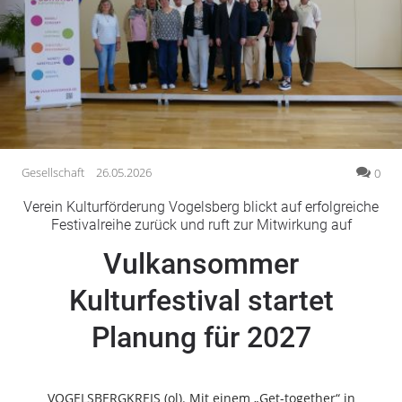
Gesellschaft
Gesundheit
Kultur
Lifestyle
Wirtschaft
Vogelsberg
Gesellschaft
26.05.2026
0
Alsfeld
Verein Kulturförderung Vogelsberg blickt auf erfolgreiche
Lauterbach
Festivalreihe zurück und ruft zur Mitwirkung auf
Romrod
Vulkansommer
Homberg
Kulturfestival startet
Ohm
Schotten
Planung für 2027
Schlitz
Antrifttal
Feldatal
VOGELSBERGKREIS (ol). Mit einem „Get-together“ in