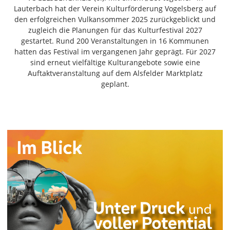
Freiensteinau
Lauterbach hat der Verein Kulturförderung Vogelsberg auf
den erfolgreichen Vulkansommer 2025 zurückgeblickt und
Gemünden
zugleich die Planungen für das Kulturfestival 2027
Grebenau
gestartet. Rund 200 Veranstaltungen in 16 Kommunen
Grebenhain
hatten das Festival im vergangenen Jahr geprägt. Für 2027
sind erneut vielfältige Kulturangebote sowie eine
Herbstein
Auftaktveranstaltung auf dem Alsfelder Marktplatz
Kirtorf
geplant.
Lautertal
Mücke
Schwalmtal
Ulrichstein
Wartenberg
Schwalm
Fulda
Gießen