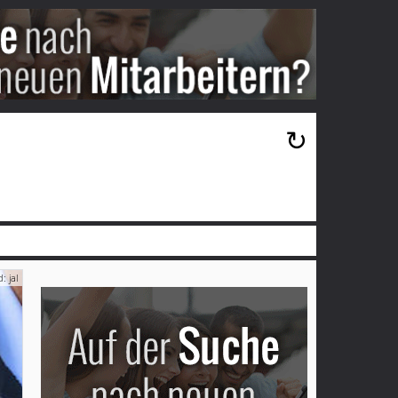
×
↻
: jal