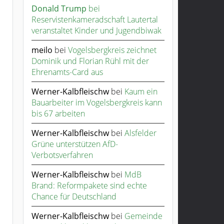
Donald Trump
bei
Reservistenkameradschaft Lautertal
veranstaltet Kinder und Jugendbiwak
meilo
bei
Vogelsbergkreis zeichnet
Dominik und Florian Rühl mit der
Ehrenamts-Card aus
Werner-Kalbfleischw
bei
Kaum ein
Bauarbeiter im Vogelsbergkreis kann
bis 67 arbeiten
Werner-Kalbfleischw
bei
Alsfelder
Grüne unterstützen AfD-
Verbotsverfahren
Werner-Kalbfleischw
bei
MdB
Brand: Reformpakete sind echte
Chance für Deutschland
Werner-Kalbfleischw
bei
Gemeinde