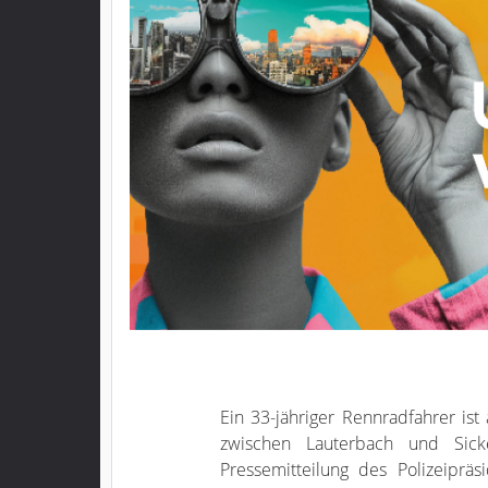
Ein 33-jähriger Rennradfahrer is
zwischen Lauterbach und Sick
Pressemitteilung des Polizeipräs