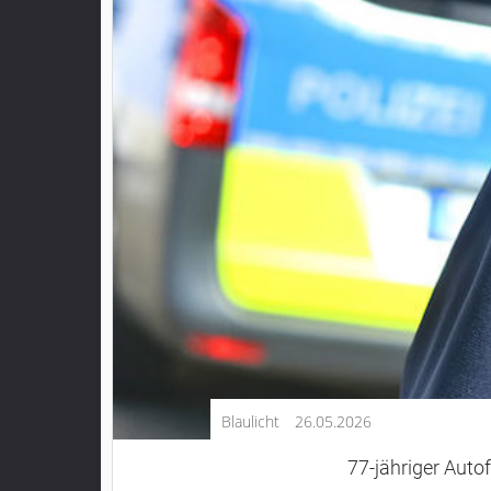
Kultur
Lifestyle
Wirtschaft
Vogelsberg
Alsfeld
Lauterbach
Romrod
Homberg
Ohm
Schotten
Schlitz
Antrifttal
Blaulicht
26.05.2026
Feldatal
Freiensteinau
77-jähriger Auto
Gemünden