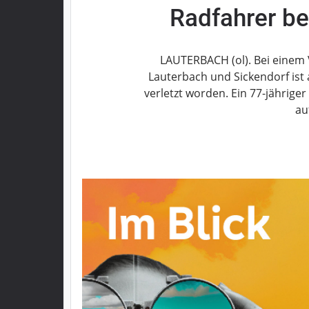
Radfahrer bei
Grebenau
Grebenhain
Herbstein
LAUTERBACH (ol). Bei einem 
Kirtorf
Lauterbach und Sickendorf ist 
Lautertal
verletzt worden. Ein 77-jährige
Mücke
au
Schwalmtal
Ulrichstein
Wartenberg
Schwalm
Fulda
Gießen
Impressum
Datenschutzerklärung