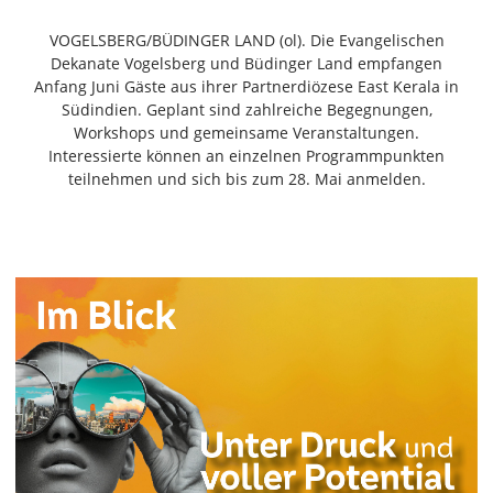
Freiensteinau
VOGELSBERG/BÜDINGER LAND (ol). Die Evangelischen
Gemünden
Dekanate Vogelsberg und Büdinger Land empfangen
Grebenau
Anfang Juni Gäste aus ihrer Partnerdiözese East Kerala in
Grebenhain
Südindien. Geplant sind zahlreiche Begegnungen,
Workshops und gemeinsame Veranstaltungen.
Herbstein
Interessierte können an einzelnen Programmpunkten
Kirtorf
teilnehmen und sich bis zum 28. Mai anmelden.
Lautertal
Mücke
Schwalmtal
Ulrichstein
Wartenberg
Schwalm
Fulda
Gießen