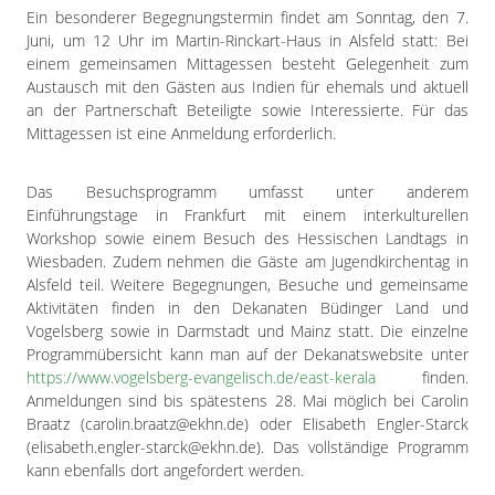
Ein besonderer Begegnungstermin findet am Sonntag, den 7.
Juni, um 12 Uhr im Martin-Rinckart-Haus in Alsfeld statt: Bei
einem gemeinsamen Mittagessen besteht Gelegenheit zum
Austausch mit den Gästen aus Indien für ehemals und aktuell
an der Partnerschaft Beteiligte sowie Interessierte. Für das
Mittagessen ist eine Anmeldung erforderlich.
Das Besuchsprogramm umfasst unter anderem
Einführungstage in Frankfurt mit einem interkulturellen
Workshop sowie einem Besuch des Hessischen Landtags in
Wiesbaden. Zudem nehmen die Gäste am Jugendkirchentag in
Alsfeld teil. Weitere Begegnungen, Besuche und gemeinsame
Aktivitäten finden in den Dekanaten Büdinger Land und
Vogelsberg sowie in Darmstadt und Mainz statt. Die einzelne
Programmübersicht kann man auf der Dekanatswebsite unter
https://www.vogelsberg-evangelisch.de/east-kerala
finden.
Anmeldungen sind bis spätestens 28. Mai möglich bei Carolin
Braatz (carolin.braatz@ekhn.de) oder Elisabeth Engler-Starck
(elisabeth.engler-starck@ekhn.de). Das vollständige Programm
kann ebenfalls dort angefordert werden.