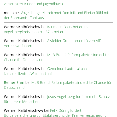
veranstaltet Kinder und Jugendbiwak
meilo
bei
Vogelsbergkreis zeichnet Dominik und Florian Rühl mit
der Ehrenamts-Card aus
Werner-Kalbfleischw
bei
Kaum ein Bauarbeiter im
Vogelsbergkreis kann bis 67 arbeiten
Werner-Kalbfleischw
bei
Alsfelder Grüne unterstützen AfD-
Verbotsverfahren
Werner-Kalbfleischw
bei
MdB Brand: Reformpakete sind echte
Chance für Deutschland
Werner-Kalbfleischw
bei
Gemeinde Lautertal baut
klimaresilienten Waldrand auf
Reiner Ehm
bei
MdB Brand: Reformpakete sind echte Chance für
Deutschland
Werner-Kalbfleischw
bei
Jusos Vogelsberg fordern mehr Schutz
für queere Menschen
Werner-Kalbfleischww
bei
Felix Döring fordert
Bürgerversicherung zur Stabilisierung der Krankenversicherung