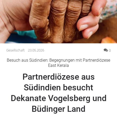
Gesellschaft
Gesundheit
Kultur
Lifestyle
Wirtschaft
Vogelsberg
Gesellschaft
23.05.2026
0
Alsfeld
Besuch aus Südindien: Begegnungen mit Partnerdiözese
Lauterbach
East Kerala
Romrod
Partnerdiözese aus
Homberg
Südindien besucht
Ohm
Schotten
Dekanate Vogelsberg und
Schlitz
Antrifttal
Büdinger Land
Feldatal