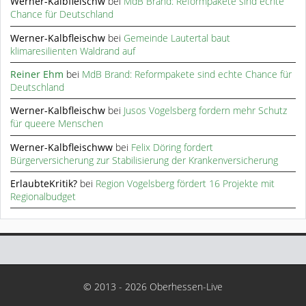
Werner-Kalbfleischw
bei
MdB Brand: Reformpakete sind echte
Chance für Deutschland
Werner-Kalbfleischw
bei
Gemeinde Lautertal baut
klimaresilienten Waldrand auf
Reiner Ehm
bei
MdB Brand: Reformpakete sind echte Chance für
Deutschland
Werner-Kalbfleischw
bei
Jusos Vogelsberg fordern mehr Schutz
für queere Menschen
Werner-Kalbfleischww
bei
Felix Döring fordert
Bürgerversicherung zur Stabilisierung der Krankenversicherung
ErlaubteKritik?
bei
Region Vogelsberg fördert 16 Projekte mit
Regionalbudget
© 2013 - 2026 Oberhessen-Live