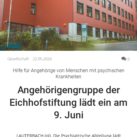
Gesellschaft
Gesundheit
Kultur
Lifestyle
Wirtschaft
Vogelsberg
Gesellschaft
22.05.2026
0
Alsfeld
Hilfe für Angehörige von Menschen mit psychischen
Lauterbach
Krankheiten
Romrod
Angehörigengruppe der
Homberg
Eichhofstiftung lädt ein am
Ohm
Schotten
9. Juni
Schlitz
Antrifttal
Feldatal
LAUTERBACH (ol). Die Psychiatrische Abteilung lädt