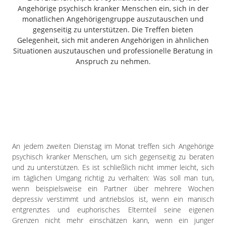
Freiensteinau
Angehörige psychisch kranker Menschen ein, sich in der
monatlichen Angehörigengruppe auszutauschen und
Gemünden
gegenseitig zu unterstützen. Die Treffen bieten
Grebenau
Gelegenheit, sich mit anderen Angehörigen in ähnlichen
Grebenhain
Situationen auszutauschen und professionelle Beratung in
Anspruch zu nehmen.
Herbstein
Kirtorf
Lautertal
Mücke
Schwalmtal
Ulrichstein
Wartenberg
An jedem zweiten Dienstag im Monat treffen sich Angehörige
psychisch kranker Menschen, um sich gegenseitig zu beraten
Schwalm
und zu unterstützen. Es ist schließlich nicht immer leicht, sich
im täglichen Umgang richtig zu verhalten: Was soll man tun,
Fulda
wenn beispielsweise ein Partner über mehrere Wochen
Gießen
depressiv verstimmt und antriebslos ist, wenn ein manisch
entgrenztes und euphorisches Elternteil seine eigenen
Grenzen nicht mehr einschätzen kann, wenn ein junger