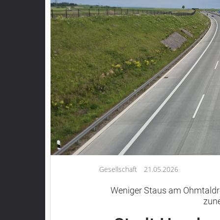
Kultur
Lifestyle
Wirtschaft
Vogelsberg
Alsfeld
Lauterbach
Romrod
Homberg
Ohm
Schotten
Schlitz
Gesellschaft
21.05.2026
Antrifttal
Feldatal
Weniger Staus am Ohmtaldr
zun
Freiensteinau
Gemünden