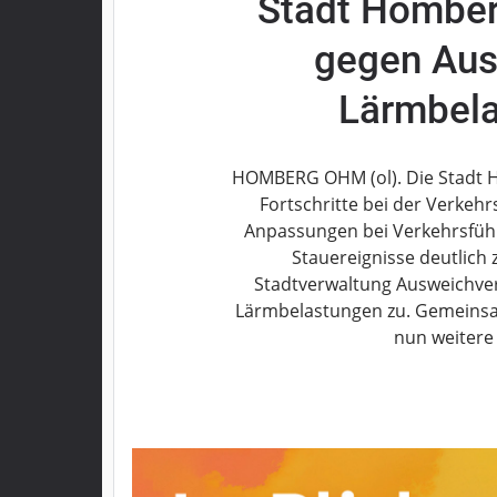
Stadt Hombe
Grebenau
gegen Aus
Grebenhain
Herbstein
Lärmbela
Kirtorf
Lautertal
Mücke
HOMBERG OHM (ol). Die Stadt H
Schwalmtal
Fortschritte bei der Verkeh
Anpassungen bei Verkehrsführ
Ulrichstein
Stauereignisse deutlich
Wartenberg
Stadtverwaltung Ausweichve
Schwalm
Lärmbelastungen zu. Gemeins
nun weiter
Fulda
Gießen
Impressum
Datenschutzerklärung