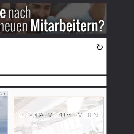
×
↻
ann