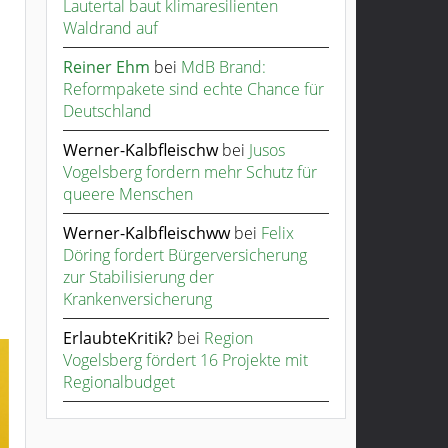
Lautertal baut klimaresilienten
Waldrand auf
Reiner Ehm
bei
MdB Brand:
Reformpakete sind echte Chance für
Deutschland
Werner-Kalbfleischw
bei
Jusos
Vogelsberg fordern mehr Schutz für
queere Menschen
Werner-Kalbfleischww
bei
Felix
Döring fordert Bürgerversicherung
zur Stabilisierung der
Krankenversicherung
ErlaubteKritik?
bei
Region
Vogelsberg fördert 16 Projekte mit
Regionalbudget