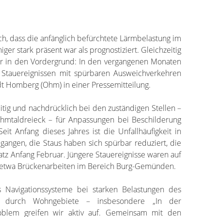
ich, dass die anfänglich befürchtete Lärmbelastung im
ger stark präsent war als prognostiziert. Gleichzeitig
er in den Vordergrund: In den vergangenen Monaten
 Stauereignissen mit spürbaren Ausweichverkehren
dt Homberg (Ohm) in einer Pressemitteilung.
itig und nachdrücklich bei den zuständigen Stellen –
Ohmtaldreieck – für Anpassungen bei Beschilderung
eit Anfang dieses Jahres ist die Unfallhäufigkeit in
gangen, die Staus haben sich spürbar reduziert, die
atz Anfang Februar. Jüngere Stauereignisse waren auf
 etwa Brückenarbeiten im Bereich Burg-Gemünden.
ass Navigationssysteme bei starken Belastungen des
en durch Wohngebiete – insbesondere „In der
roblem greifen wir aktiv auf. Gemeinsam mit den