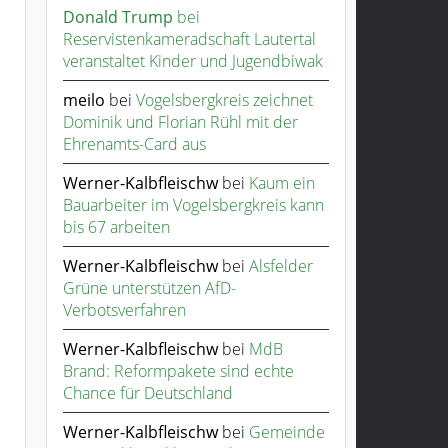
Donald Trump
bei
Reservistenkameradschaft Lautertal
veranstaltet Kinder und Jugendbiwak
meilo
bei
Vogelsbergkreis zeichnet
Dominik und Florian Rühl mit der
Ehrenamts-Card aus
Werner-Kalbfleischw
bei
Kaum ein
Bauarbeiter im Vogelsbergkreis kann
bis 67 arbeiten
Werner-Kalbfleischw
bei
Alsfelder
Grüne unterstützen AfD-
Verbotsverfahren
Werner-Kalbfleischw
bei
MdB
Brand: Reformpakete sind echte
Chance für Deutschland
Werner-Kalbfleischw
bei
Gemeinde